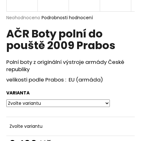
a
j
Průměrné
Neohodnoceno
Podrobnosti hodnocení
í
hodnocení
AČR Boty polní do
produktu
t
je
?
pouště 2009 Prabos
0,0
z
5
hvězdiček.
Polní boty z originální výstroje armády České
republiky
HLEDAT
velikosti podle Prabos : EU (armáda)
VARIANTA
D
o
p
o
Zvolte variantu
r
u