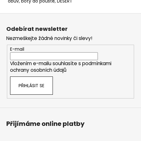
obuv, boty do pouště, DESERT
Z
á
Odebírat newsletter
p
Nezmeškejte žádné novinky či slevy!
a
t
E-mail
í
Vložením e-mailu souhlasíte s
podmínkami
ochrany osobních údajů
PŘIHLÁSIT SE
Přijímáme online platby