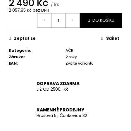
2 490 Kč
č
/ ks
u
2 057,85 Kč bez DPH
j
Měrná
e
DO KOŠÍKU
cena:
m
e
Zeptat se
Sdílet
AČR
Kategorie
:
AČR
TERMO
Záruka
:
2 roky
TRIKO
EAN
:
Zvolte variantu
LETNÍ
VZOR
2012
290
DOPRAVA ZDARMA
Kč
JIŽ OD 2500,-Kč
KAMENNÉ PRODEJNY
Hrušová 51, Čankovice 32