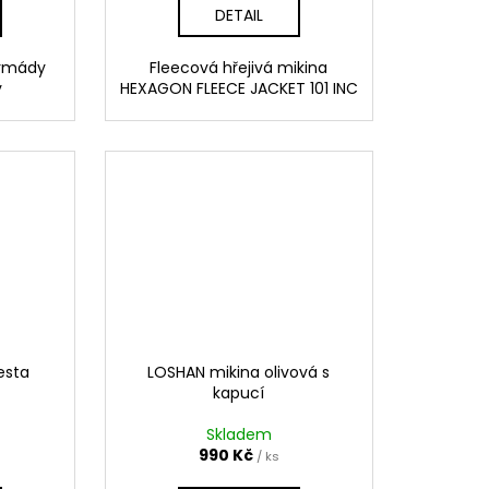
DETAIL
 Armády
Fleecová hřejivá mikina
y
HEXAGON FLEECE JACKET 101 INC
esta
LOSHAN mikina olivová s
kapucí
Skladem
990 Kč
/ ks