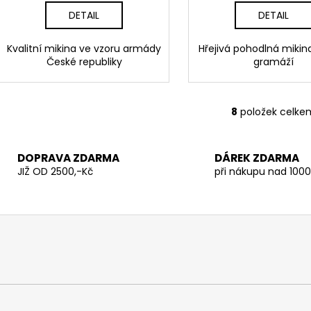
DETAIL
DETAIL
Kvalitní mikina ve vzoru armády
Hřejivá pohodlná mikina
České republiky
gramáží
8
položek celke
O
v
l
DOPRAVA ZDARMA
DÁREK ZDARMA
á
JIŽ OD 2500,-Kč
při nákupu nad 1000
d
a
c
í
p
r
v
k
y