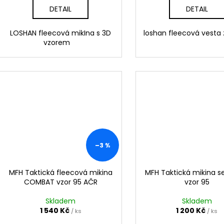
DETAIL
DETAIL
LOSHAN fleecová mikIna s 3D
loshan fleecová vest
vzorem
–3 %
MFH Taktická fleecová mikina
MFH Taktická mikina s
COMBAT vzor 95 AČR
vzor 95
Skladem
Skladem
1 540 Kč
1 200 Kč
/ ks
/ ks