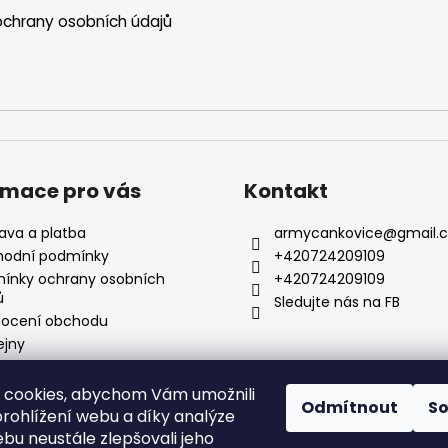
v
chrany osobních údajů
ý
p
i
s
u
rmace pro vás
Kontakt
ava a platba
armycankovice
@
gmail.
odní podmínky
+420724209109
ínky ochrany osobních
+420724209109
ů
Sledujte nás na FB
ocení obchodu
ejny
 cookies, abychom Vám umožnili
Odmítnout
S
rohlížení webu a díky analýze
bu neustále zlepšovali jeho