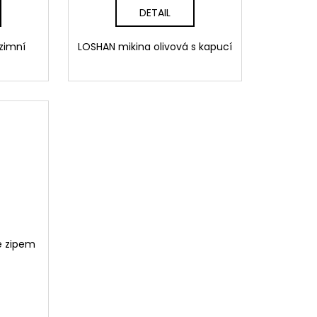
DETAIL
a zimní
LOSHAN mikina olivová s kapucí
e zipem