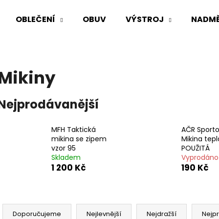
OBLEČENÍ
OBUV
VÝSTROJ
NADMĚ
Co potřebujete najít?
Mikiny
HLEDAT
Nejprodávanější
MFH Taktická
AČR Sporto
Doporučujeme
mikina se zipem
Mikina tep
vzor 95
POUŽITÁ
Skladem
Vyprodáno
1 200 Kč
190 Kč
Ř
AČR HODNOSTNÍ ODZNAK PECKA
AČR TAKTICKÁ K
a
Doporučujeme
Nejlevnější
Nejdražší
Nejp