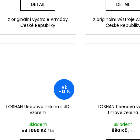
DETAIL
DETAIL
z originální výstroje Armády
z originální výstroje
České Republiky
České Republik
AŽ
–12 %
LOSHAN fleecová mikina s 3D
LOSHAN fleecová v
vzorem
tmavě zelená
Skladem
Skladem
1 050 Kč
990 Kč
od
/ ks
/ ks