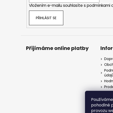
í
Vložením e-mailu souhlasíte s
podmínkami o
PŘIHLÁSIT SE
Přijímáme online platby
Info
Dopr
Obch
Podm
údaj
Hodn
Prod
Používáme
pohodlné p
provozu we