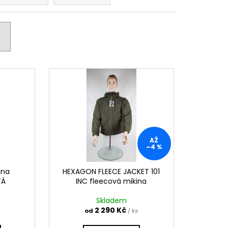
AŽ
–4 %
ina
HEXAGON FLEECE JACKET 101
TÁ
INC fleecová mikina
Skladem
2 290 Kč
od
/ ks