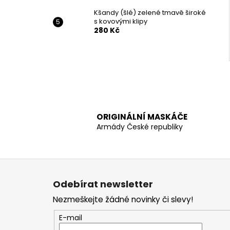
Kšandy (šlé) zelené tmavě široké
s kovovými klipy
280 Kč
ORIGINÁLNÍ MASKÁČE
Armády České republiky
Z
á
Odebírat newsletter
p
Nezmeškejte žádné novinky či slevy!
a
t
E-mail