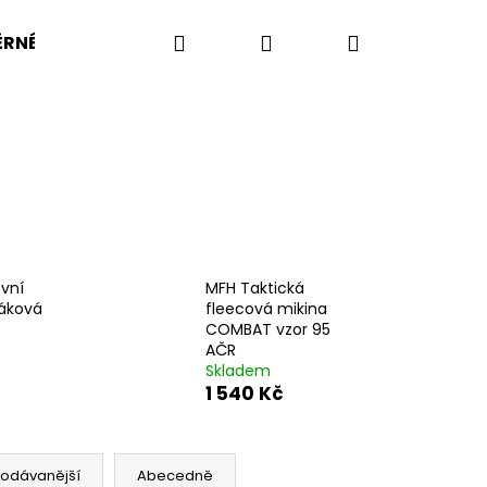
Hledat
Přihlášení
Nákupní
RNÉ VELIKOSTI
BW
BA
US ARMY
KOMP
košík
vní
MFH Taktická
láková
fleecová mikina
COMBAT vzor 95
AČR
Skladem
1 540 Kč
OŠILE UBACS VZOR 95
rodávanější
Abecedně