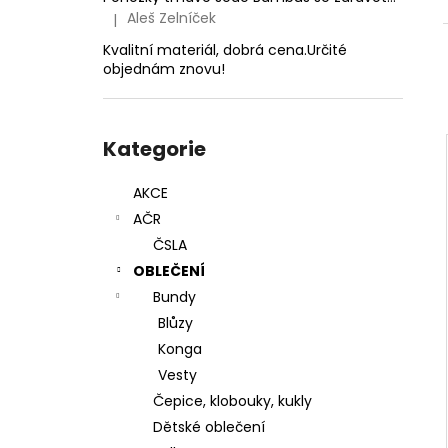
1,4MM
l
Aleš Zelníček
|
Hodnocení produktu je 5 z 5 hvězdiček.
24 Kč
Kvalitní materiál, dobrá cena.Určité
objednám znovu!
Přeskočit
kategorie
Kategorie
AKCE
AČR
ČSLA
OBLEČENÍ
Bundy
Blůzy
Konga
Vesty
Čepice, klobouky, kukly
Dětské oblečení