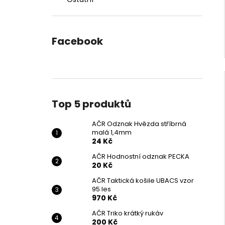
Facebook
Top 5 produktů
AČR Odznak Hvězda stříbrná
malá 1,4mm
24 Kč
AČR Hodnostní odznak PECKA
20 Kč
AČR Taktická košile UBACS vzor
95 les
970 Kč
AČR Triko krátký rukáv
200 Kč