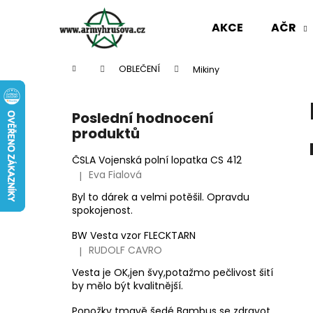
K
Přejít
na
o
AKCE
AČR
obsah
Zpět
Zpět
š
do
do
í
Domů
OBLEČENÍ
Mikiny
k
obchodu
obchodu
P
o
Poslední hodnocení
s
produktů
t
r
ČSLA Vojenská polní lopatka CS 412
Eva Fialová
|
a
Hodnocení produktu je 5 z 5 hvězdiček.
n
Byl to dárek a velmi potěšil. Opravdu
spokojenost.
n
í
BW Vesta vzor FLECKTARN
p
RUDOLF CAVRO
|
Hodnocení produktu je 3 z 5 hvězdiček.
a
Vesta je OK,jen švy,potažmo pečlivost šití
n
by mělo být kvalitnější.
AČR ODZNAK HVĚZDA STŘÍBRNÁ MALÁ
e
Ponožky tmavě šedé Bambus se zdravotním okrajem slabé