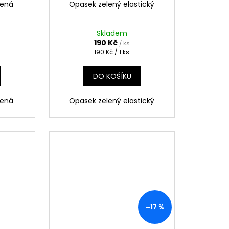
lená
Opasek zelený elastický
Skladem
190 Kč
/ ks
Měrná
190 Kč / 1 ks
cena:
DO KOŠÍKU
lená
Opasek zelený elastický
–17 %