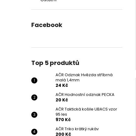
Facebook
Top 5 produktů
AČR Odznak Hvězda stříbrná
malá 1,4mm
24 Kč
AČR Hodnostní odznak PECKA
20 Kč
AČR Taktická košile UBACS vzor
95 les
970 Kč
AČR Triko krátký rukáv
200 Kč