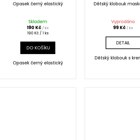
Opasek černý elastický
Dětský klobouk mas
Skladem
Vyprodáno
190 Kč
99 Kč
/ ks
/ ks
Měrná
190 Kč / 1 ks
cena:
DETAIL
DO KOŠÍKU
Dětský klobouk s kr
Opasek černý elastický