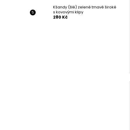
Kšandy (šlé) zelené tmavě široké
s kovovými klipy
280 Kč