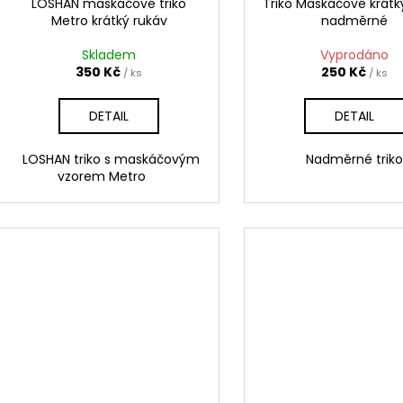
d
LOSHAN maskáčové triko
Triko Maskáčové krátk
Metro krátký rukáv
nadměrné
u
k
Skladem
Vyprodáno
t
350 Kč
250 Kč
/ ks
/ ks
ů
DETAIL
DETAIL
LOSHAN triko s maskáčovým
Nadměrné triko
vzorem Metro