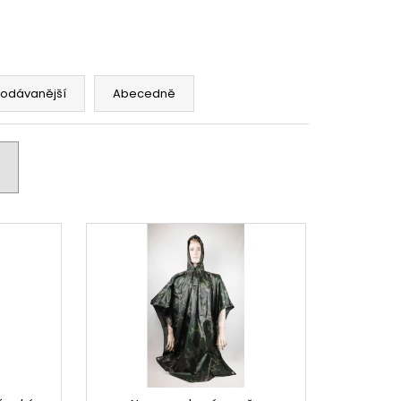
rodávanější
Abecedně