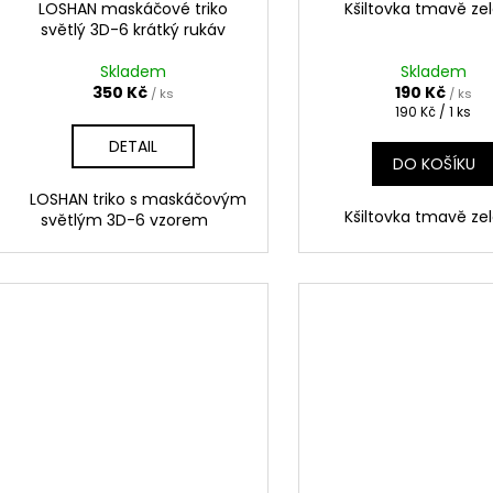
LOSHAN maskáčové triko
Kšiltovka tmavě ze
světlý 3D-6 krátký rukáv
Skladem
Skladem
350 Kč
190 Kč
/ ks
/ ks
Měrná
190 Kč / 1 ks
cena:
DETAIL
DO KOŠÍKU
LOSHAN triko s maskáčovým
Kšiltovka tmavě ze
světlým 3D-6 vzorem