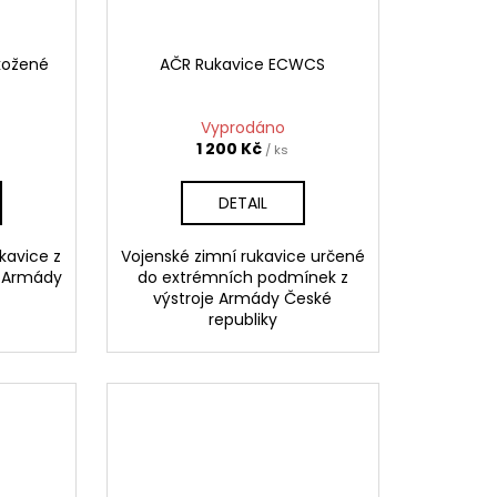
kožené
AČR Rukavice ECWCS
Vyprodáno
1 200 Kč
/ ks
DETAIL
ukavice z
Vojenské zimní rukavice určené
e Armády
do extrémních podmínek z
výstroje Armády České
republiky