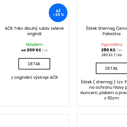
AŽ
–20 %
AČR Triko dlouhý rukáv zelené
Šátek Shemag Černo
originál
Palestina
Skladem
Vyprodáno
200 Kč
280 Kč
od
/ ks
/ ks
Měrná
280 Kč / 1 ks
cena:
DETAIL
DETAIL
z originální výstroje AČR
Šátek ( shemag ) tzv. P
na ochranu hlavy 
sluncem, pískem a pra
x 110cm