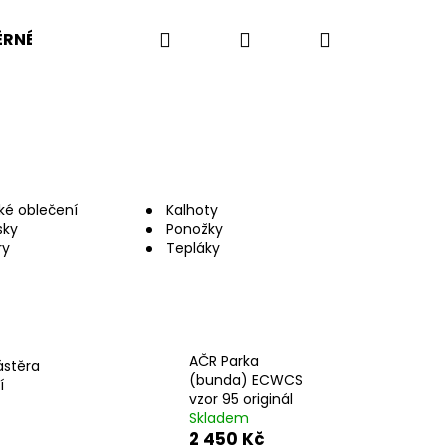
Hledat
Přihlášení
Nákupní
RNÉ VELIKOSTI
BW
BA
US ARMY
KOMP
košík
ké oblečení
Kalhoty
sky
Ponožky
ry
Tepláky
AČR Parka
ástěra
(bunda) ECWCS
í
vzor 95 originál
Skladem
OŠILE UBACS VZOR 95
2 450 Kč