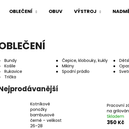
OBLEČENÍ
OBUV
VÝSTROJ
NADMĚ
Co potřebujete najít?
OBLEČENÍ
HLEDAT
Bundy
Čepice, klobouky, kukly
Děts
Košile
Mikiny
Opa
Rukavice
Spodní prádlo
Svet
Trička
Doporučujeme
Nejprodávanější
Kotníkové
Pracovní z
ponožky
na grilován
bambusové
Skladem
černé – velikost
350 Kč
AČR HODNOSTNÍ ODZNAK PECKA
AČR TAKTICKÁ K
26–28