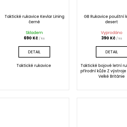
Taktické rukavice Kevlar Lining
GB Rukavice pouštní 
černé
desert
Skladem
Vyprodáno
690 Kč
390 Kč
/ ks
/ ks
DETAIL
DETAIL
Taktické rukavice
Taktické bojové letní r
přírodní kůže Z výstroj
Velké Británie