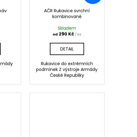
ukáv
AČR Rukavice svrchní
kombinované
Skladem
290 Kč
od
/ ks
DETAIL
 armády
Rukavice do extrémních
y
podmínek Z výstroje Armády
České Republiky