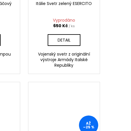
káčový
Itálie Svetr zelený ESERCITO
Vyprodáno
650 Kč
/ ks
DETAIL
empou
Vojenský svetr z originální
výstroje Armády Italské
Republiky
AŽ
–25 %