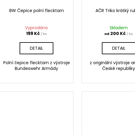
BW Čepice polní flecktarn
AČR Triko krátký r
Vyprodáno
Skladem
199 Kč
200 Kč
/ ks
od
/ ks
DETAIL
DETAIL
Polní čepice flecktarn z výstroje
z originální výstroje
Bundeswehr Armády
České republik