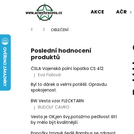
K
Přejít
na
o
AKCE
AČR
obsah
Zpět
Zpět
š
do
do
í
Domů
OBLEČENÍ
k
obchodu
obchodu
P
o
Poslední hodnocení
s
produktů
t
r
ČSLA Vojenská polní lopatka CS 412
Eva Fialová
|
a
Hodnocení produktu je 5 z 5 hvězdiček.
n
Byl to dárek a velmi potěšil. Opravdu
spokojenost.
n
í
BW Vesta vzor FLECKTARN
p
RUDOLF CAVRO
|
Hodnocení produktu je 3 z 5 hvězdiček.
a
Vesta je OK,jen švy,potažmo pečlivost šití
n
by mělo být kvalitnější.
AČR ODZNAK HVĚZDA STŘÍBRNÁ MALÁ
e
Ponožky tmavě šedé Bambus se zdravotním okrajem slabé