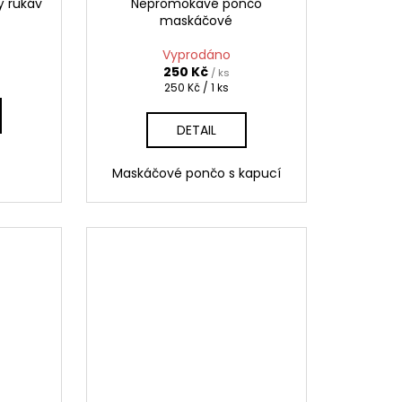
ý rukáv
Nepromokavé pončo
maskáčové
Vyprodáno
250 Kč
/ ks
Měrná
250 Kč / 1 ks
cena:
DETAIL
Maskáčové pončo s kapucí