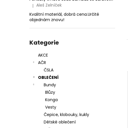
1,4MM
l
Aleš Zelníček
|
Hodnocení produktu je 5 z 5 hvězdiček.
24 Kč
Kvalitní materiál, dobrá cena.Určité
objednám znovu!
Přeskočit
kategorie
Kategorie
AKCE
AČR
ČSLA
OBLEČENÍ
Bundy
Blůzy
Konga
Vesty
Čepice, klobouky, kukly
Dětské oblečení