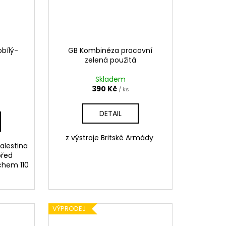
bílý-
GB Kombinéza pracovní
zelená použitá
Skladem
390 Kč
/ ks
DETAIL
z výstroje Britské Armády
alestina
před
chem 110
VÝPRODEJ