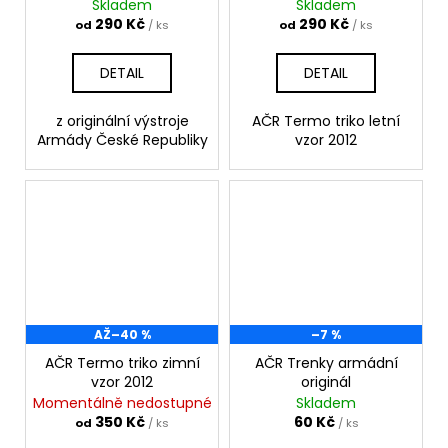
Skladem
Skladem
290 Kč
290 Kč
od
/ ks
od
/ ks
DETAIL
DETAIL
z originální výstroje
AČR Termo triko letní
Armády České Republiky
vzor 2012
AŽ
–40 %
–7 %
AČR Termo triko zimní
AČR Trenky armádní
vzor 2012
originál
Momentálně nedostupné
Skladem
350 Kč
60 Kč
od
/ ks
/ ks