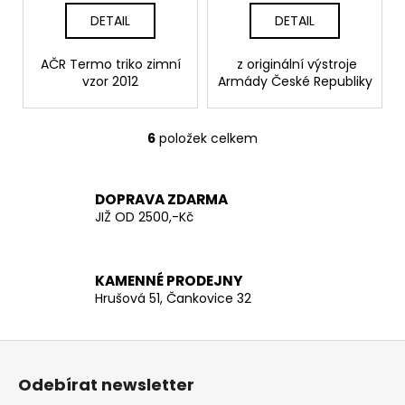
DETAIL
DETAIL
AČR Termo triko zimní
z originální výstroje
vzor 2012
Armády České Republiky
6
položek celkem
O
v
l
DOPRAVA ZDARMA
á
JIŽ OD 2500,-Kč
d
a
c
KAMENNÉ PRODEJNY
í
Hrušová 51, Čankovice 32
p
r
v
Z
k
á
Odebírat newsletter
y
p