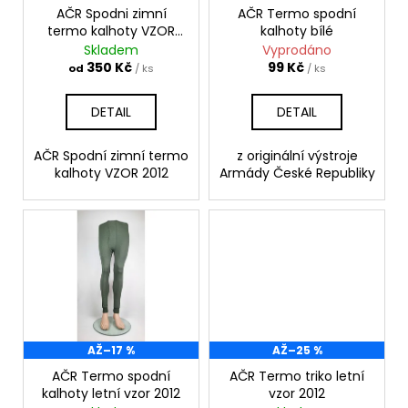
č
o
AČR Spodni zimní
AČR Termo spodní
u
termo kalhoty VZOR
kalhoty bílé
d
j
2012
Skladem
Vyprodáno
e
u
350 Kč
99 Kč
od
/ ks
/ ks
m
k
e
t
DETAIL
DETAIL
ů
AČR
AČR Spodní zimní termo
z originální výstroje
TAKTICKÁ
kalhoty VZOR 2012
Armády České Republiky
KOŠILE
UBACS
VZOR
95
LES
970
Kč
AŽ
–17 %
AŽ
–25 %
AČR Termo spodní
AČR Termo triko letní
kalhoty letní vzor 2012
vzor 2012