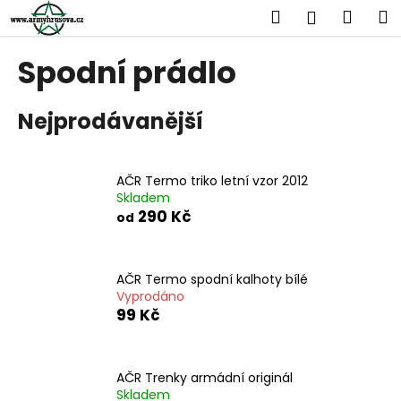
K
Přejít
Hledat
Náku
M
Přihlášen
na
o
obsah
Zpět
Zpět
košík
š
Spodní prádlo
í
C
k
Nejprodávanější
o
p
o
AČR Termo triko letní vzor 2012
t
Skladem
ř
290 Kč
od
e
b
u
AČR Termo spodní kalhoty bílé
Vyprodáno
j
99 Kč
e
t
e
AČR Trenky armádní originál
n
Skladem