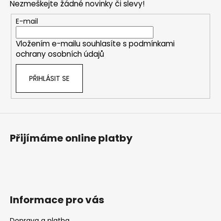
v
Nezmeškejte žádné novinky či slevy!
a
ý
t
p
E-mail
i
í
s
Vložením e-mailu souhlasíte s
podmínkami
u
ochrany osobních údajů
PŘIHLÁSIT SE
Přijímáme online platby
Informace pro vás
Doprava a platba