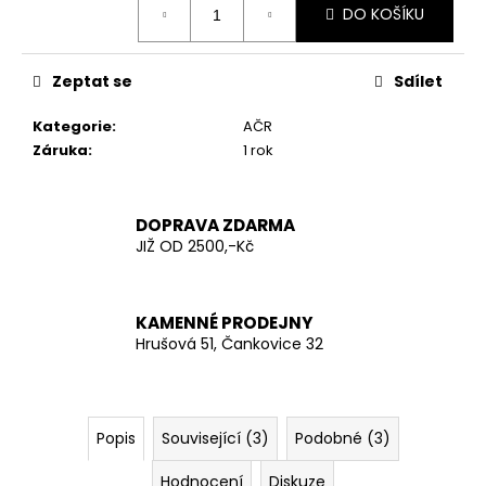
č
DO KOŠÍKU
cena:
u
j
e
Zeptat se
Sdílet
m
e
Kategorie
:
AČR
Záruka
:
1 rok
KŠANDY
(ŠLÉ)
ZELENÉ
DOPRAVA ZDARMA
TMAVĚ
JIŽ OD 2500,-Kč
ŠIROKÉ
S
KOVOVÝMI
KLIPY
KAMENNÉ PRODEJNY
280
Hrušová 51, Čankovice 32
Kč
Popis
Související (3)
Podobné (3)
Hodnocení
Diskuze