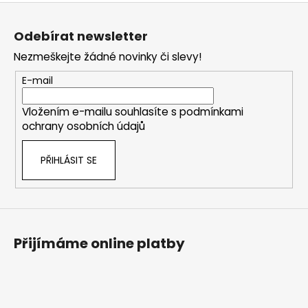
Z
á
Odebírat newsletter
p
Nezmeškejte žádné novinky či slevy!
a
t
E-mail
í
Vložením e-mailu souhlasíte s
podmínkami
ochrany osobních údajů
PŘIHLÁSIT SE
Přijímáme online platby