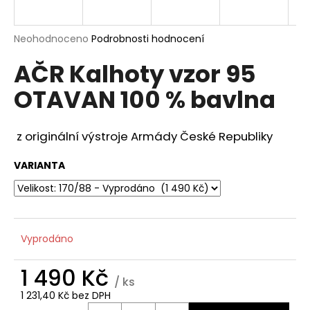
a
j
Průměrné
Neohodnoceno
Podrobnosti hodnocení
í
hodnocení
AČR Kalhoty vzor 95
produktu
t
je
?
OTAVAN 100 % bavlna
0,0
z
5
hvězdiček.
z originální výstroje Armády České Republiky
HLEDAT
VARIANTA
D
o
Vyprodáno
p
o
1 490 Kč
r
/ ks
u
1 231,40 Kč bez DPH
Měrná