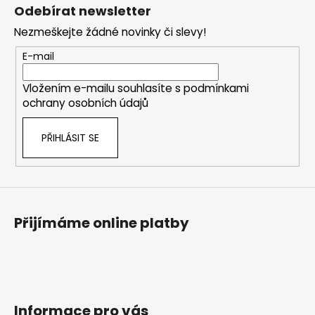
á
Odebírat newsletter
p
Nezmeškejte žádné novinky či slevy!
a
t
E-mail
í
Vložením e-mailu souhlasíte s
podmínkami
ochrany osobních údajů
PŘIHLÁSIT SE
Přijímáme online platby
Informace pro vás