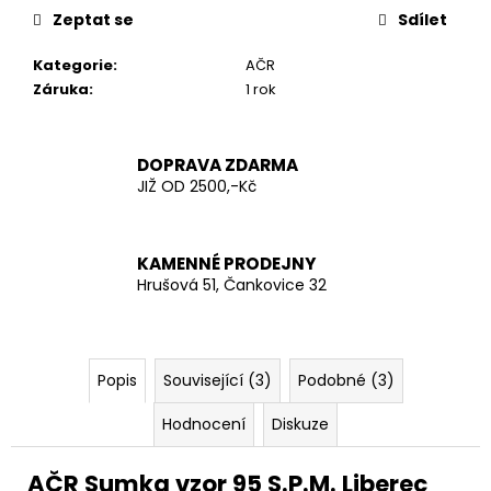
č
Zeptat se
Sdílet
u
j
Kategorie
:
AČR
e
Záruka
:
1 rok
m
e
DOPRAVA ZDARMA
JIŽ OD 2500,-Kč
KŠANDY
(ŠLÉ)
ZELENÉ
TMAVĚ
ŠIROKÉ
KAMENNÉ PRODEJNY
S
Hrušová 51, Čankovice 32
KOVOVÝMI
KLIPY
280
Kč
Popis
Související (3)
Podobné (3)
Hodnocení
Diskuze
AČR Sumka vzor 95 S.P.M. Liberec