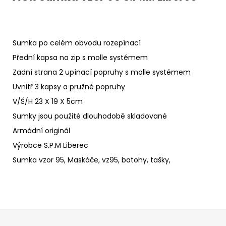
Sumka po celém obvodu rozepínací
Přední kapsa na zip s molle systémem
Zadní strana 2 upínací popruhy s molle systémem
Uvnitř 3 kapsy a pružné popruhy
V/Š/H 23 X 19 X 5cm
Sumky jsou použité dlouhodobě skladované
Armádní originál
Výrobce S.P.M Liberec
Sumka vzor 95, Maskáče, vz95, batohy, tašky,
Z