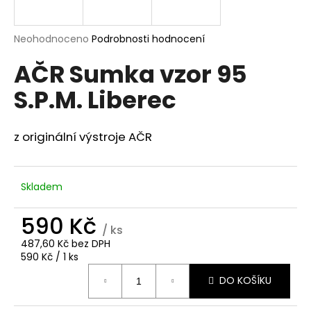
a
j
Průměrné
Neohodnoceno
Podrobnosti hodnocení
í
hodnocení
AČR Sumka vzor 95
produktu
t
je
?
S.P.M. Liberec
0,0
z
5
hvězdiček.
z originální výstroje AČR
HLEDAT
Skladem
590 Kč
D
/ ks
o
487,60 Kč bez DPH
p
Měrná
590 Kč / 1 ks
o
cena:
r
DO KOŠÍKU
u