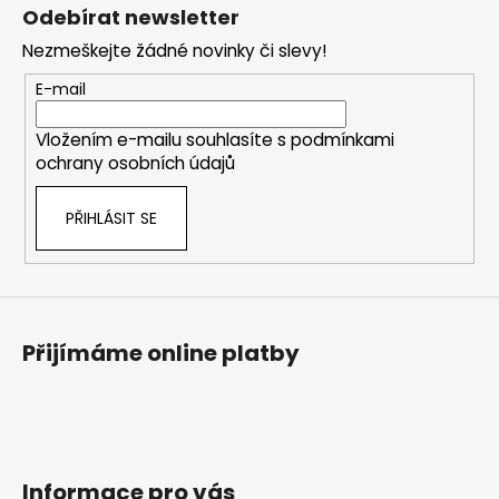
á
Odebírat newsletter
p
Nezmeškejte žádné novinky či slevy!
a
t
E-mail
í
Vložením e-mailu souhlasíte s
podmínkami
ochrany osobních údajů
PŘIHLÁSIT SE
Přijímáme online platby
Informace pro vás