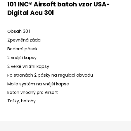
101 INC® Airsoft batoh vzor USA-
Digital Acu 30l
Obsah 30 l
Zpevněná záda
Bederní pásek
2 vnější kapsy
2 velké vnitřní kapsy
Po stranách 2 pásky na regulaci obvodu
Molle systém na vnější kapse
Batoh vhodný pro Airsoft
Tašky, batohy,
Z