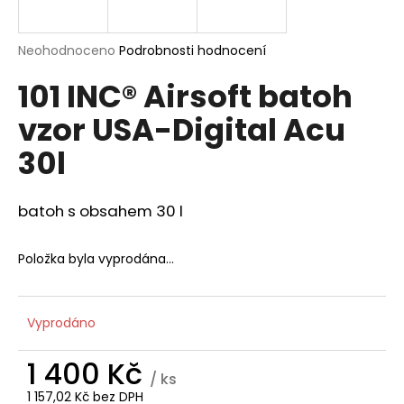
a
j
Průměrné
Neohodnoceno
Podrobnosti hodnocení
í
hodnocení
101 INC® Airsoft batoh
produktu
t
je
?
vzor USA-Digital Acu
0,0
z
30l
5
hvězdiček.
batoh s obsahem 30 l
HLEDAT
Položka byla vyprodána…
D
o
Vyprodáno
p
o
1 400 Kč
r
/ ks
u
1 157,02 Kč bez DPH