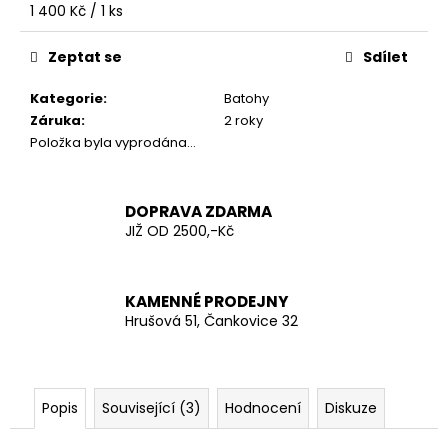
č
Měrná
1 400 Kč / 1 ks
u
cena:
j
Zeptat se
Sdílet
e
m
Kategorie
:
Batohy
e
Záruka
:
2 roky
Položka byla vyprodána…
AČR
ODZNAK
HVĚZDA
DOPRAVA ZDARMA
STŘÍBRNÁ
JIŽ OD 2500,-Kč
MALÁ
1,4MM
24
Kč
KAMENNÉ PRODEJNY
Hrušová 51, Čankovice 32
Popis
Související (3)
Hodnocení
Diskuze