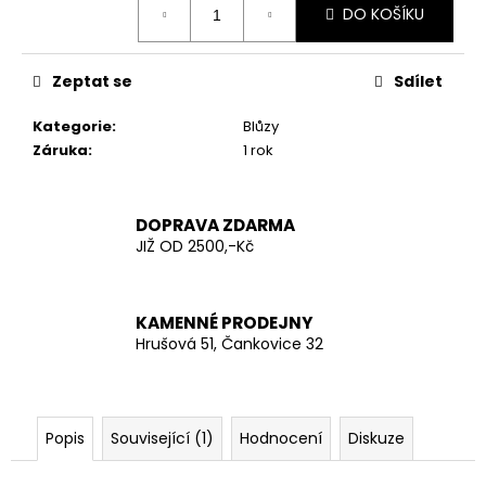
č
DO KOŠÍKU
cena:
u
j
e
Zeptat se
Sdílet
m
e
Kategorie
:
Blůzy
Záruka
:
1 rok
AČR
HODNOSTNÍ
ODZNAK
DOPRAVA ZDARMA
PECKA
JIŽ OD 2500,-Kč
20
Kč
KAMENNÉ PRODEJNY
Hrušová 51, Čankovice 32
Popis
Související (1)
Hodnocení
Diskuze