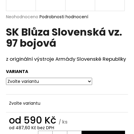
a
j
Průměrné
Neohodnoceno
Podrobnosti hodnocení
í
hodnocení
SK Blůza Slovenská vz.
produktu
t
je
?
97 bojová
0,0
z
5
hvězdiček.
z originální výstroje Armády Slovenské Republiky
HLEDAT
VARIANTA
D
o
Zvolte variantu
p
o
od
590 Kč
r
/ ks
u
od
487,60 Kč
bez DPH
Měrná