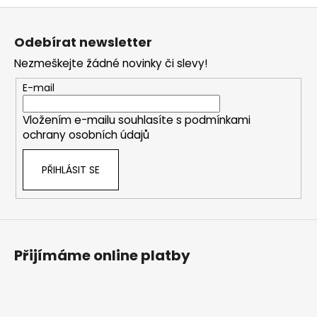
Z
á
Odebírat newsletter
p
Nezmeškejte žádné novinky či slevy!
a
t
E-mail
í
Vložením e-mailu souhlasíte s
podmínkami
ochrany osobních údajů
PŘIHLÁSIT SE
Přijímáme online platby