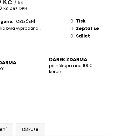
0 Kč
Y
/ ks
02 Kč bez DPH
ná
:
Tisk
gorie
:
OBLEČENÍ
žka byla vyprodána…
Zeptat se
Sdílet
DÁREK ZDARMA
DARMA
při nákupu nad 1000
Kč
korun
ení
Diskuze