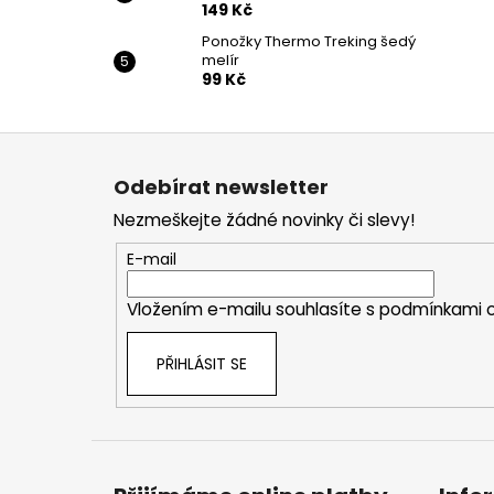
149 Kč
Ponožky Thermo Treking šedý
melír
99 Kč
Z
á
Odebírat newsletter
p
Nezmeškejte žádné novinky či slevy!
a
t
E-mail
í
Vložením e-mailu souhlasíte s
podmínkami o
PŘIHLÁSIT SE