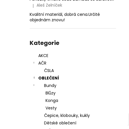
LES
l
Aleš Zelníček
|
Hodnocení produktu je 5 z 5 hvězdiček.
970 Kč
Kvalitní materiál, dobrá cena.Určité
objednám znovu!
Přeskočit
kategorie
Kategorie
AKCE
AČR
ČSLA
OBLEČENÍ
Bundy
Blůzy
Konga
Vesty
Čepice, klobouky, kukly
Dětské oblečení