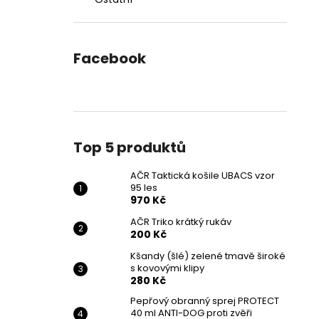
Facebook
Top 5 produktů
AČR Taktická košile UBACS vzor
95 les
970 Kč
AČR Triko krátký rukáv
200 Kč
Kšandy (šlé) zelené tmavě široké
s kovovými klipy
280 Kč
Pepřový obranný sprej PROTECT
40 ml ANTI-DOG proti zvěři