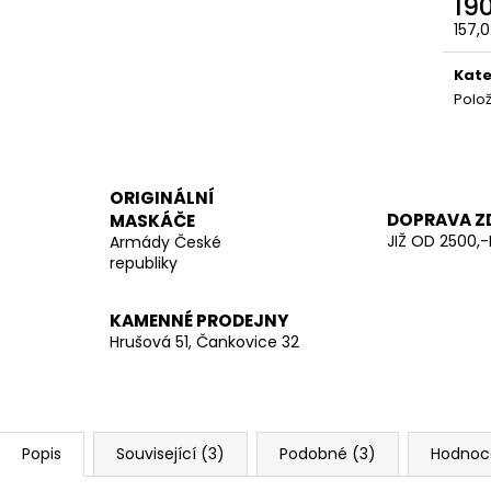
19
KOVOVÝMI KLIP
200 Kč
157,
280 Kč
Měr
cena
Kate
Polo
ORIGINÁLNÍ
DOPRAVA Z
MASKÁČE
JIŽ OD 2500,-
Armády České
republiky
KAMENNÉ PRODEJNY
Hrušová 51, Čankovice 32
Popis
Související (3)
Podobné (3)
Hodnoc