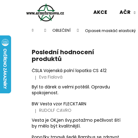
K
Přejít
na
o
AKCE
AČR
obsah
Zpět
Zpět
š
do
do
í
Domů
OBLEČENÍ
Opasek maskáč elastický
k
obchodu
obchodu
P
o
Poslední hodnocení
s
produktů
t
r
ČSLA Vojenská polní lopatka CS 412
Eva Fialová
|
a
Hodnocení produktu je 5 z 5 hvězdiček.
n
Byl to dárek a velmi potěšil. Opravdu
spokojenost.
n
í
BW Vesta vzor FLECKTARN
p
RUDOLF CAVRO
|
Hodnocení produktu je 3 z 5 hvězdiček.
a
Vesta je OK,jen švy,potažmo pečlivost šití
n
by mělo být kvalitnější.
AČR TAKTICKÁ KOŠILE UBACS VZOR 95
e
Ponožky tmavě šedé Bambus se zdravotním okrajem slabé