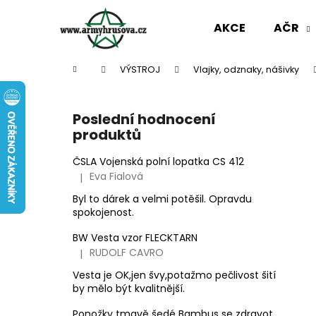
K
Přejít
na
o
AKCE
AČR
obsah
Zpět
Zpět
š
do
do
í
Domů
VÝSTROJ
Vlajky, odznaky, nášivky
k
obchodu
obchodu
P
o
Poslední hodnocení
s
produktů
t
r
ČSLA Vojenská polní lopatka CS 412
Eva Fialová
|
a
Hodnocení produktu je 5 z 5 hvězdiček.
n
Byl to dárek a velmi potěšil. Opravdu
spokojenost.
n
í
BW Vesta vzor FLECKTARN
p
RUDOLF CAVRO
|
Hodnocení produktu je 3 z 5 hvězdiček.
a
Vesta je OK,jen švy,potažmo pečlivost šití
n
by mělo být kvalitnější.
KRAŤASY VZ 95 POUŠTNÍ
e
Ponožky tmavě šedé Bambus se zdravotním okrajem slabé