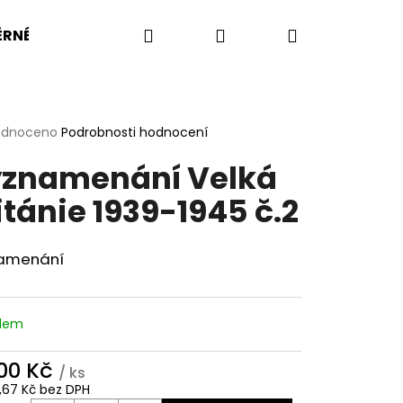
Hledat
Přihlášení
Nákupní
RNÉ VELIKOSTI
BW
BA
US ARMY
KOMP
košík
rné
odnoceno
Podrobnosti hodnocení
cení
znamenání Velká
ktu
itánie 1939-1945 č.2
ček.
amenání
adem
500 Kč
/ ks
OŠILE UBACS VZOR 95
9,67 Kč bez DPH