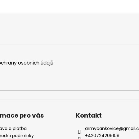
chrany osobních údajů
rmace pro vás
Kontakt
ava a platba
armycankovice
@
gmail.
odní podmínky
+420724209109