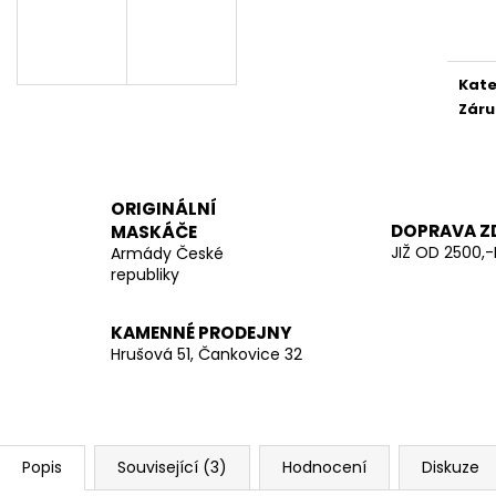
LES
Měr
290 Kč
cena
970 Kč
Kate
Záru
ORIGINÁLNÍ
DOPRAVA Z
MASKÁČE
JIŽ OD 2500,-
Armády České
republiky
KAMENNÉ PRODEJNY
Hrušová 51, Čankovice 32
Popis
Související (3)
Hodnocení
Diskuze