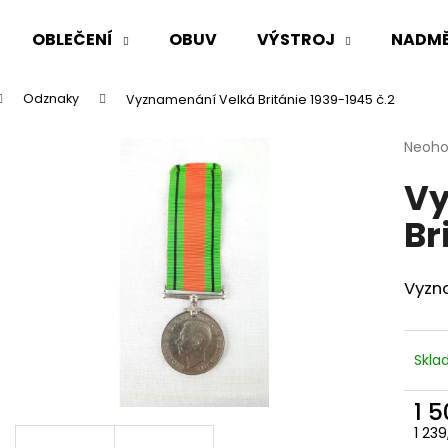
OBLEČENÍ
OBUV
VÝSTROJ
NADMĚ
Odznaky
Vyznamenání Velká Británie 1939-1945 č.2
Co potřebujete najít?
Průmě
Neoh
hodno
Vy
produ
HLEDAT
je
Br
0,0
z
5
Doporučujeme
hvězdi
Vyzn
Skl
1 
AČR TERMO TRIKO LETNÍ VZOR 2012
AČR TAKTICKÁ K
1 23