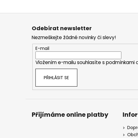
Z
á
Odebírat newsletter
p
Nezmeškejte žádné novinky či slevy!
a
t
E-mail
í
Vložením e-mailu souhlasíte s
podmínkami o
PŘIHLÁSIT SE
Přijímáme online platby
Info
Dopr
Obch