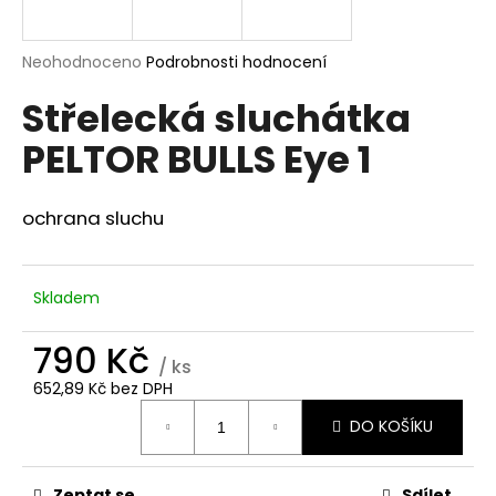
a
j
Průměrné
Neohodnoceno
Podrobnosti hodnocení
í
hodnocení
Střelecká sluchátka
produktu
t
je
?
PELTOR BULLS Eye 1
0,0
z
5
hvězdiček.
ochrana sluchu
HLEDAT
Skladem
790 Kč
D
/ ks
o
652,89 Kč bez DPH
p
Měrná
o
DO KOŠÍKU
cena:
r
u
Zeptat se
Sdílet