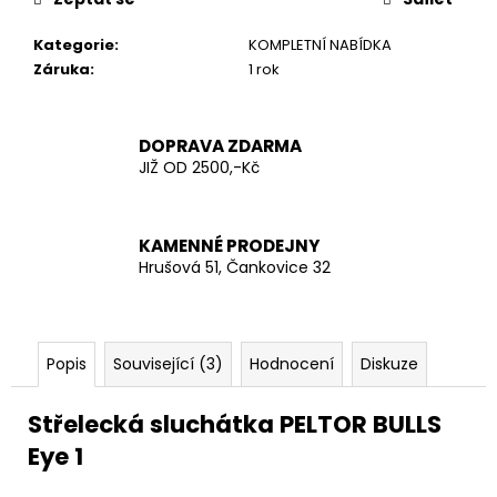
č
u
Kategorie
:
KOMPLETNÍ NABÍDKA
j
Záruka
:
1 rok
e
m
e
DOPRAVA ZDARMA
JIŽ OD 2500,-Kč
MFH
BATOH
RUKSAK
KAMENNÉ PRODEJNY
M
95
Hrušová 51, Čankovice 32
CZ
TARN
ASSAULT
30
L
Popis
Související (3)
Hodnocení
Diskuze
1
590
Střelecká sluchátka PELTOR BULLS
Kč
Eye 1