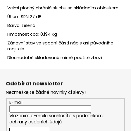
Velmi plochý chránič sluchu se skládacím obloukem
Útlum SRN 27 dB
Barva: zelená
Hmotnost cca: 0,194 Kg
Zánovní stav ve spodní části nápis asi původního
majitele
Dlouhodobě skladované mírně použité zboží
Z
á
Odebírat newsletter
p
Nezmeškejte žádné novinky či slevy!
a
t
E-mail
í
Vložením e-mailu souhlasíte s
podmínkami
ochrany osobních údajů