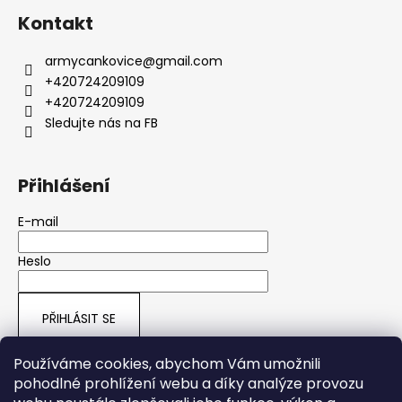
Kontakt
armycankovice
@
gmail.com
+420724209109
+420724209109
Sledujte nás na FB
Přihlášení
E-mail
Heslo
PŘIHLÁSIT SE
Nová registrace
Zapomenuté heslo
Používáme cookies, abychom Vám umožnili
pohodlné prohlížení webu a díky analýze provozu