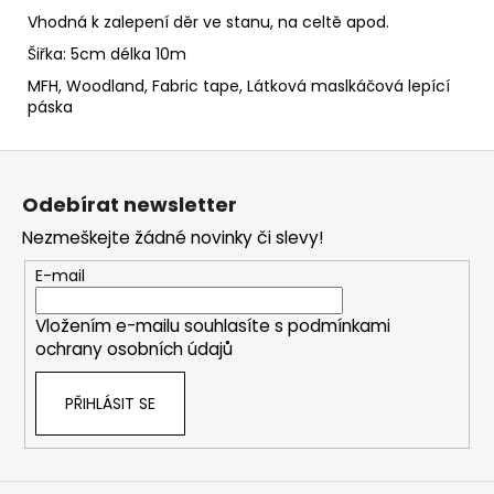
Vhodná k zalepení děr ve stanu, na celtě apod.
Šiřka: 5cm délka 10m
MFH, Woodland, Fabric tape, Látková maslkáčová lepící
páska
Z
á
Odebírat newsletter
p
Nezmeškejte žádné novinky či slevy!
a
t
E-mail
í
Vložením e-mailu souhlasíte s
podmínkami
ochrany osobních údajů
PŘIHLÁSIT SE