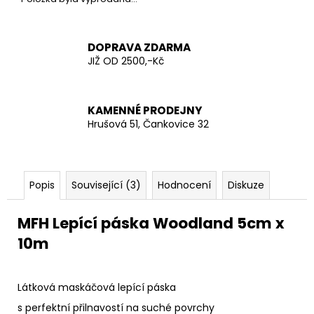
č
u
j
e
DOPRAVA ZDARMA
JIŽ OD 2500,-Kč
m
e
KAMENNÉ PRODEJNY
AČR
Hrušová 51, Čankovice 32
TAKTICKÁ
KOŠILE
UBACS
VZOR
95
Popis
Související (3)
Hodnocení
Diskuze
LES
970
MFH Lepící páska Woodland 5cm x
Kč
10m
Látková maskáčová lepící páska
s perfektní přilnavostí na suché povrchy