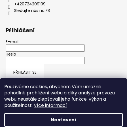
+420724209109
Sledujte nás na FB
Přihlášení
E-mail
Heslo
PŘIHLÁSIT SE
Nová registrace
Zapomenuté heslo
Používáme cookies, abychom Vám umožnili
pohodlné prohlížení webu a díky analýze provozu
webu neustále zlepšovali jeho funkce, výkon a
ARMY SHOP HRUŠOVÁ
použitelnost.
Více informací
Nastavení
Vytvořil Shoptet