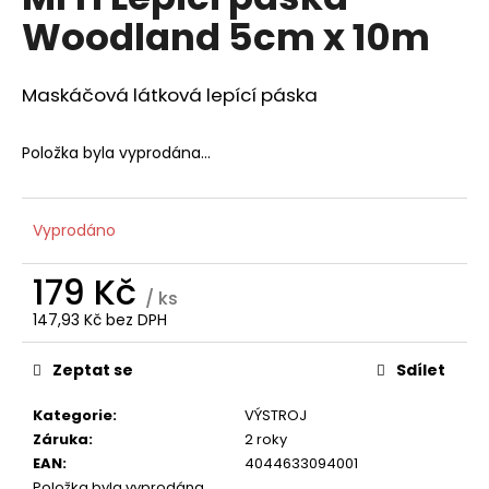
je
a
Woodland 5cm x 10m
0,0
z
j
5
í
hvězdiček.
Maskáčová látková lepící páska
t
?
Položka byla vyprodána…
Vyprodáno
HLEDAT
179 Kč
/ ks
147,93 Kč bez DPH
Měrná
D
cena:
o
Zeptat se
Sdílet
p
Kategorie
:
VÝSTROJ
o
Záruka
:
2 roky
r
EAN
:
4044633094001
u
Položka byla vyprodána…