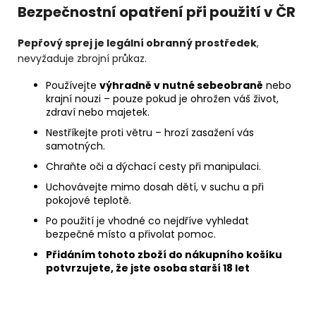
Bezpečnostní opatření při použití v ČR
Pepřový sprej je legální obranný prostředek
,
nevyžaduje zbrojní průkaz.
Používejte
výhradně v nutné sebeobraně
nebo
krajní nouzi – pouze pokud je ohrožen váš život,
zdraví nebo majetek.
Nestříkejte proti větru – hrozí zasažení vás
samotných.
Chraňte oči a dýchací cesty při manipulaci.
Uchovávejte mimo dosah dětí, v suchu a při
pokojové teplotě.
Po použití je vhodné co nejdříve vyhledat
bezpečné místo a přivolat pomoc.
Přidáním tohoto zboží do nákupního košíku
potvrzujete, že jste osoba starší 18 let