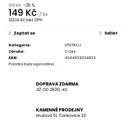
č
199 Kč
–25 %
u
149 Kč
j
/ ks
e
123,14 Kč bez DPH
Měrná
m
cena:
e
Zeptat se
Sdílet
Kategorie
:
VÝSTROJ
KŠANDY
Záruka
:
2 roky
(ŠLÉ)
EAN
:
4044633034823
ZELENÉ
TMAVĚ
Položka byla vyprodána…
ŠIROKÉ
S
KOVOVÝMI
KLIPY
DOPRAVA ZDARMA
JIŽ OD 2500,-Kč
280
Kč
KAMENNÉ PRODEJNY
Hrušová 51, Čankovice 32