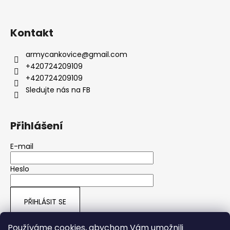
Kontakt
armycankovice
@
gmail.com
+420724209109
+420724209109
Sledujte nás na FB
Přihlášení
E-mail
Heslo
PŘIHLÁSIT SE
Nová registrace
Zapomenuté heslo
Používáme cookies, abychom Vám umožnili