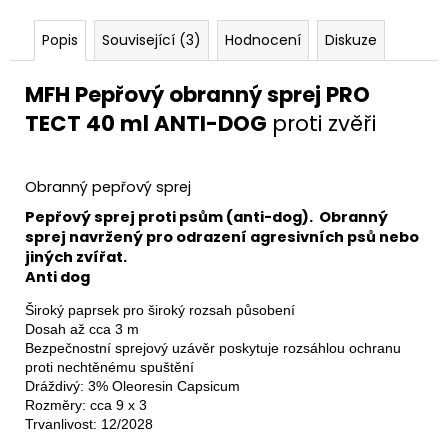
Popis
Související (3)
Hodnocení
Diskuze
MFH Pepřový obranný sprej PRO
TECT 40 ml ANTI-DOG
proti zvěři
Obranný pepřový sprej
Pepřový sprej proti psům (anti-dog). Obranný
sprej navržený pro odrazení agresivních psů nebo
jiných zvířat.
Anti dog
Široký paprsek pro široký rozsah působení

Dosah až cca 3 m

Bezpečnostní sprejový uzávěr poskytuje rozsáhlou ochranu

proti nechtěnému spuštění

Dráždivý: 3% Oleoresin Capsicum

Rozměry: cca 9 x 3 
Trvanlivost: 12/2028