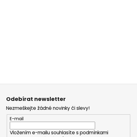
Z
á
Odebírat newsletter
p
Nezmeškejte žádné novinky či slevy!
a
t
E-mail
í
Vložením e-mailu souhlasíte s
podmínkami