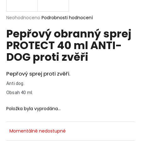
a
j
Průměrné
Neohodnoceno
Podrobnosti hodnocení
í
hodnocení
Pepřový obranný sprej
produktu
t
je
?
PROTECT 40 ml ANTI-
0,0
z
DOG proti zvěři
5
hvězdiček.
Pepřový sprej proti zvěři.
HLEDAT
Anti dog.
Obsah 40 ml.
D
o
Položka byla vyprodána…
p
o
r
Momentálně nedostupné
u