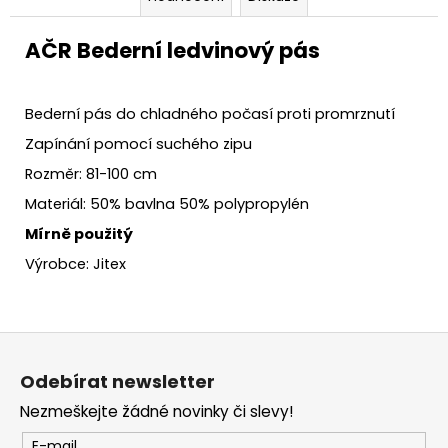
AČR Bederní ledvinový pás
Bederní pás do chladného počasí proti promrznutí
Zapínání pomocí suchého zipu
Rozměr: 81-100 cm
Materiál: 50% bavlna 50% polypropylén
Mírně použitý
Výrobce: Jitex
Z
á
Odebírat newsletter
p
Nezmeškejte žádné novinky či slevy!
a
E-mail