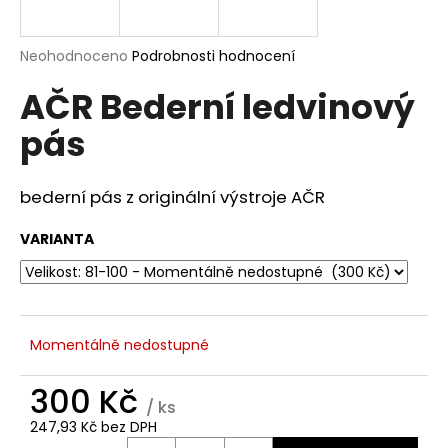
a
j
Průměrné
Neohodnoceno
Podrobnosti hodnocení
í
hodnocení
AČR Bederní ledvinový
produktu
t
je
?
pás
0,0
z
5
hvězdiček.
bederní pás z originální výstroje AČR
HLEDAT
VARIANTA
D
o
Momentálně nedostupné
p
o
300 Kč
r
/ ks
u
247,93 Kč bez DPH
Měrná