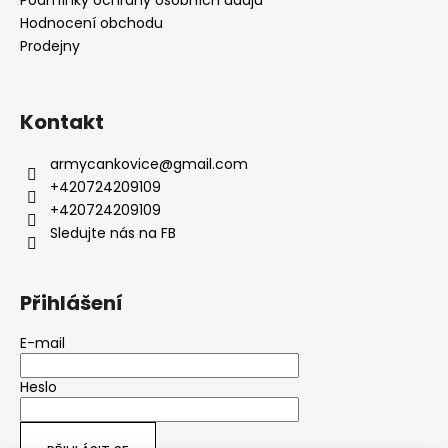
Hodnocení obchodu
Prodejny
Kontakt
armycankovice
@
gmail.com
+420724209109
+420724209109
Sledujte nás na FB
Přihlášení
E-mail
Heslo