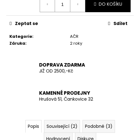
č
DO KOŠÍKU
cena:
u
j
e
Zeptat se
Sdílet
m
e
Kategorie
:
AČR
Záruka
:
2 roky
KŠANDY
(ŠLÉ)
ZELENÉ
DOPRAVA ZDARMA
TMAVĚ
JIŽ OD 2500,-Kč
ŠIROKÉ
S
KOVOVÝMI
KLIPY
KAMENNÉ PRODEJNY
280
Hrušová 51, Čankovice 32
Kč
Popis
Související (2)
Podobné (3)
Hodnocení
Diskuze