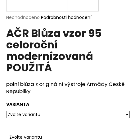
a
j
Průměrné
Neohodnoceno
Podrobnosti hodnocení
í
hodnocení
AČR Blůza vzor 95
produktu
t
je
?
celoroční
0,0
z
modernizovaná
5
hvězdiček.
POUŽITÁ
HLEDAT
polní blůza z originální výstroje Armády České
Republiky
D
VARIANTA
o
p
o
r
u
Zvolte variantu