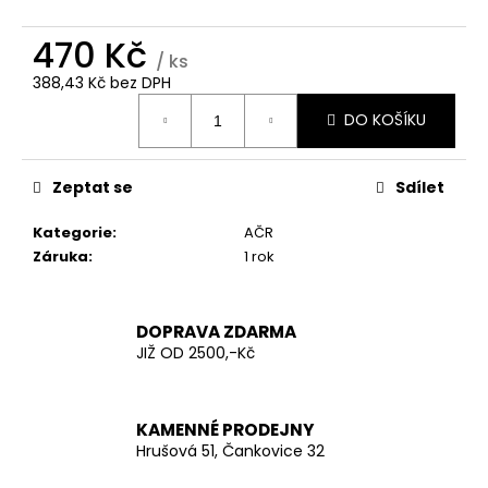
č
u
470 Kč
j
/ ks
e
388,43 Kč bez DPH
m
Měrná
e
DO KOŠÍKU
cena:
AČR
Zeptat se
Sdílet
TRIKO
KRÁTKÝ
Kategorie
:
AČR
RUKÁV
Záruka
:
1 rok
200
Kč
DOPRAVA ZDARMA
JIŽ OD 2500,-Kč
KAMENNÉ PRODEJNY
Hrušová 51, Čankovice 32