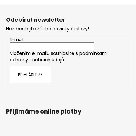
Z
á
Odebírat newsletter
p
Nezmeškejte žádné novinky či slevy!
a
t
E-mail
í
Vložením e-mailu souhlasíte s
podmínkami
ochrany osobních údajů
PŘIHLÁSIT SE
Přijímáme online platby