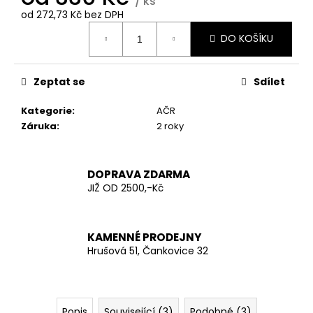
č
/ ks
od
272,73 Kč
bez DPH
u
Měrná
j
DO KOŠÍKU
cena:
e
m
e
Zeptat se
Sdílet
Kategorie
:
AČR
AČR
Záruka
:
2 roky
TAKTICKÁ
KOŠILE
UBACS
VZOR
DOPRAVA ZDARMA
95
JIŽ OD 2500,-Kč
LES
970
Kč
KAMENNÉ PRODEJNY
Hrušová 51, Čankovice 32
Popis
Související (3)
Podobné (3)