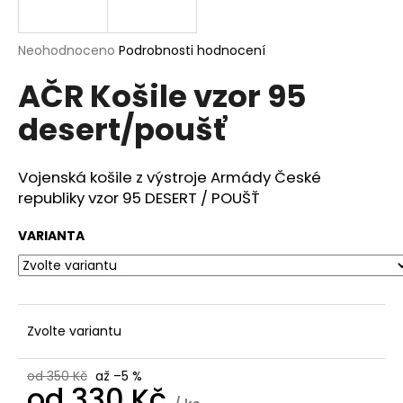
a
j
Průměrné
Neohodnoceno
Podrobnosti hodnocení
í
hodnocení
AČR Košile vzor 95
produktu
t
je
?
desert/poušť
0,0
z
5
hvězdiček.
Vojenská košile z výstroje Armády České
republiky vzor 95 DESERT / POUŠŤ
HLEDAT
VARIANTA
D
o
p
Zvolte variantu
o
r
od 350 Kč
až –5 %
u
od
330 Kč