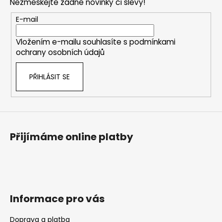
Nezmeškejte žádné novinky či slevy!
a
t
E-mail
í
Vložením e-mailu souhlasíte s
podmínkami
ochrany osobních údajů
PŘIHLÁSIT SE
Přijímáme online platby
Informace pro vás
Doprava a platba