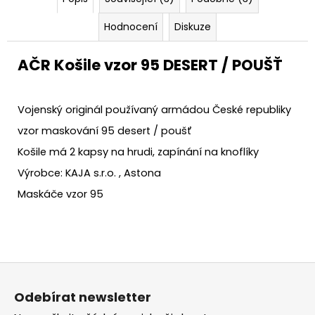
Hodnocení
Diskuze
AČR Košile vzor 95 DESERT / POUŠŤ
Vojenský originál používaný armádou České republiky
vzor maskování 95 desert / poušť
Košile má 2 kapsy na hrudi, zapínání na knoflíky
Výrobce: KAJA s.r.o. ,
Astona
Maskáče vzor 95
Z
á
Odebírat newsletter
p