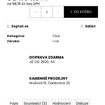
č
od
98,35 Kč
bez DPH
u
Měrná
j
DO KOŠÍKU
cena:
e
m
e
Zeptat se
Sdílet
Kategorie
:
ČSLA
AČR
Záruka
:
1 rok
ODZNAK
HVĚZDA
STŘÍBRNÁ
MALÁ
DOPRAVA ZDARMA
1,4MM
JIŽ OD 2500,-Kč
24
Kč
KAMENNÉ PRODEJNY
Hrušová 51, Čankovice 32
Popis
Související (3)
Hodnocení
Diskuze