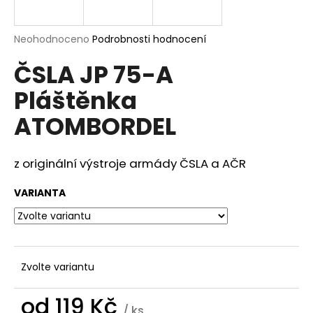
a
j
Průměrné
Neohodnoceno
Podrobnosti hodnocení
í
hodnocení
ČSLA JP 75-A
produktu
t
je
?
Pláštěnka
0,0
z
ATOMBORDEL
5
hvězdiček.
z originální výstroje armády ČSLA a AČR
HLEDAT
VARIANTA
D
o
p
o
Zvolte variantu
r
u
od
119 Kč
/ ks