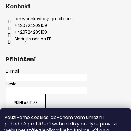
Kontakt
armycankovice
@
gmail.com
+420724209109
+420724209109
Sledujte nás na FB
Přihlášení
E-mail
Heslo
PŘIHLÁSIT SE
Nová registrace
Zapomenuté heslo
Používáme cookies, abychom Vám umožnili
pohodlné prohlížení webu a díky analýze provozu
webu neustále zlepšovali jeho funkce, výkon a