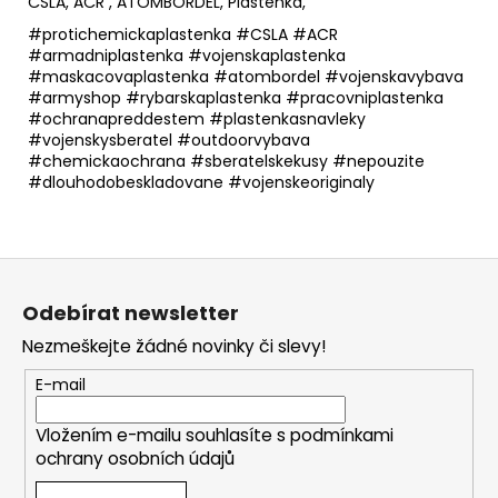
ČSLA, AČR , ATOMBORDEL, Pláštěnka,
#protichemickaplastenka #CSLA #ACR
#armadniplastenka #vojenskaplastenka
#maskacovaplastenka #atombordel #vojenskavybava
#armyshop #rybarskaplastenka #pracovniplastenka
#ochranapreddestem #plastenkasnavleky
#vojenskysberatel #outdoorvybava
#chemickaochrana #sberatelskekusy #nepouzite
#dlouhodobeskladovane #vojenskeoriginaly
Z
á
Odebírat newsletter
p
Nezmeškejte žádné novinky či slevy!
a
t
E-mail
í
Vložením e-mailu souhlasíte s
podmínkami
ochrany osobních údajů