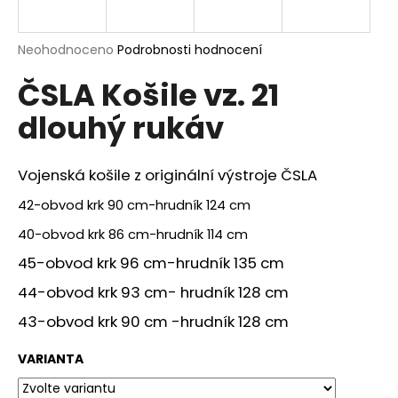
a
j
Průměrné
Neohodnoceno
Podrobnosti hodnocení
í
hodnocení
ČSLA Košile vz. 21
produktu
t
je
?
dlouhý rukáv
0,0
z
5
hvězdiček.
Vojenská košile z originální výstroje ČSLA
42-obvod krk 90 cm-hrudník 124 cm
HLEDAT
40-obvod krk 86 cm-hrudník 114 cm
45-obvod krk 96 cm-hrudník 135 cm
D
44-obvod krk 93 cm- hrudník 128 cm
o
p
43-obvod krk 90 cm -hrudník 128 cm
o
r
VARIANTA
u