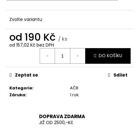
č
u
j
Zvolte variantu
e
m
od
190 Kč
e
/ ks
od
157,02 Kč
bez DPH
Měrná
AČR
DO KOŠÍKU
cena:
TRIKO
KRÁTKÝ
RUKÁV
Zeptat se
Sdílet
200
Kč
Kategorie
:
AČR
Záruka
:
1 rok
DOPRAVA ZDARMA
JIŽ OD 2500,-Kč