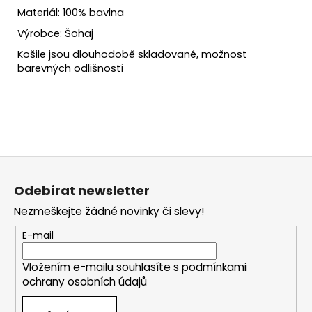
Materiál: 100% bavlna
Výrobce: Šohaj
Košile jsou dlouhodobě skladované, možnost
barevných odlišností
Z
á
Odebírat newsletter
p
Nezmeškejte žádné novinky či slevy!
a
t
E-mail
í
Vložením e-mailu souhlasíte s
podmínkami
ochrany osobních údajů