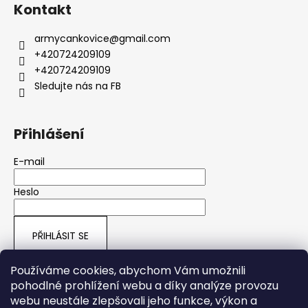
Kontakt
armycankovice
@
gmail.com
+420724209109
+420724209109
Sledujte nás na FB
Přihlášení
E-mail
Heslo
PŘIHLÁSIT SE
Nová registrace
Zapomenuté heslo
Používáme cookies, abychom Vám umožnili
pohodlné prohlížení webu a díky analýze provozu
webu neustále zlepšovali jeho funkce, výkon a