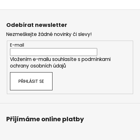
Z
á
Odebírat newsletter
p
Nezmeškejte žádné novinky či slevy!
a
t
E-mail
í
Vložením e-mailu souhlasíte s
podmínkami
ochrany osobních údajů
PŘIHLÁSIT SE
Přijímáme online platby