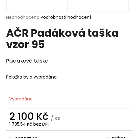
a
j
Průměrné
Neohodnoceno
Podrobnosti hodnocení
í
hodnocení
AČR Padáková taška
produktu
t
je
?
vzor 95
0,0
z
5
hvězdiček.
Padáková taška
HLEDAT
Položka byla vyprodána…
D
Vyprodáno
o
p
2 100 Kč
o
/ ks
1 735,54 Kč bez DPH
r
Měrná
u
cena: