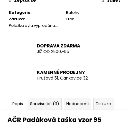
č
Zeptat se
Sdílet
u
Kategorie
:
Batohy
j
Záruka
:
1 rok
e
Položka byla vyprodána…
m
e
DOPRAVA ZDARMA
PEPŘOVÝ
JIŽ OD 2500,-Kč
OBRANNÝ
SPREJ
PROTECT
40
KAMENNÉ PRODEJNY
ML
Hrušová 51, Čankovice 32
ANTI-
DOG
PROTI
ZVĚŘI
149
Popis
Související (3)
Hodnocení
Diskuze
Kč
AČR Padáková taška vzor 95