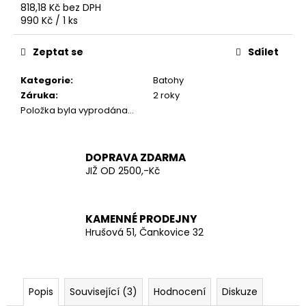
č
818,18 Kč bez DPH
u
Měrná
990 Kč / 1 ks
j
cena:
e
Zeptat se
Sdílet
m
e
Kategorie
:
Batohy
Záruka
:
2 roky
Položka byla vyprodána…
PONOŽKY
THERMO
TREKING
ŠEDÝ
DOPRAVA ZDARMA
MELÍR
JIŽ OD 2500,-Kč
99
Kč
KAMENNÉ PRODEJNY
Hrušová 51, Čankovice 32
Popis
Související (3)
Hodnocení
Diskuze