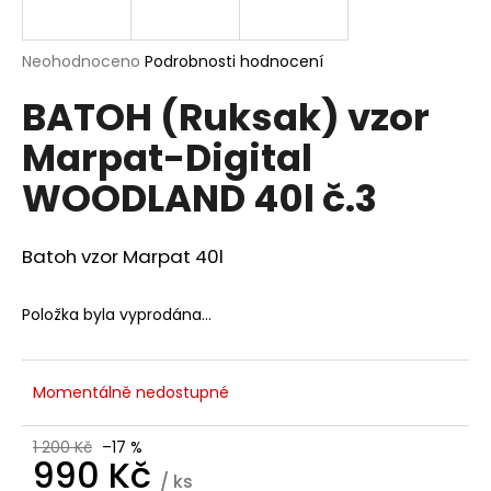
a
j
Průměrné
Neohodnoceno
Podrobnosti hodnocení
í
hodnocení
BATOH (Ruksak) vzor
produktu
t
je
?
Marpat-Digital
0,0
z
WOODLAND 40l č.3
5
hvězdiček.
Batoh vzor Marpat 40l
HLEDAT
Položka byla vyprodána…
D
o
Momentálně nedostupné
p
o
r
1 200 Kč
–17 %
990 Kč
u
/ ks