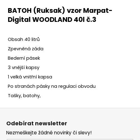
BATOH (Ruksak) vzor Marpat-
Digital WOODLAND 40l č.3
Obsah 40 litrů
Zpevněná záda
Bederní pásek
3 vnější kapsy
1 velká vnitřní kapsa
Po stranách pásky na regulaci obvodu
Tašky, batohy,
Z
á
Odebírat newsletter
p
Nezmeškejte žádné novinky či slevy!
a