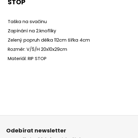
STOP
Taška na svačinu
Zapínání na 2.knoflíky
Zelený popruh délka 112cm šířka 4cm
Rozměr: V/Š/H 20x10x29cm
Materiál: RIP STOP
Z
á
Odebírat newsletter
p