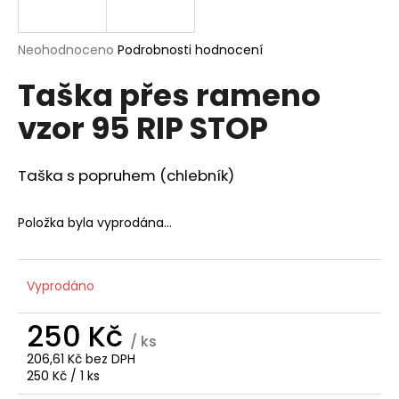
a
j
Průměrné
Neohodnoceno
Podrobnosti hodnocení
í
hodnocení
Taška přes rameno
produktu
t
je
?
vzor 95 RIP STOP
0,0
z
5
hvězdiček.
Taška s popruhem (chlebník)
HLEDAT
Položka byla vyprodána…
D
Vyprodáno
o
p
250 Kč
o
/ ks
206,61 Kč bez DPH
r
Měrná
250 Kč / 1 ks
u
cena: