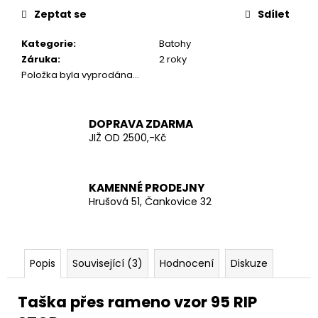
č
Zeptat se
Sdílet
u
j
Kategorie
:
Batohy
e
Záruka
:
2 roky
m
Položka byla vyprodána…
e
AČR
DOPRAVA ZDARMA
TAKTICKÁ
JIŽ OD 2500,-Kč
KOŠILE
UBACS
VZOR
95
KAMENNÉ PRODEJNY
LES
Hrušová 51, Čankovice 32
970
Kč
Popis
Související (3)
Hodnocení
Diskuze
Taška přes rameno vzor 95 RIP