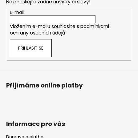
Nezmeškejte žádné novinky či slevy!
a
t
E-mail
í
Vložením e-mailu souhlasíte s
podmínkami
ochrany osobních údajů
PŘIHLÁSIT SE
Přijímáme online platby
Informace pro vás
Doprava a platba