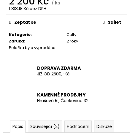
2 200 Kč
č
/ ks
u
1 818,18 Kč bez DPH
j
Měrná
e
cena:
Zeptat se
Sdílet
m
e
Kategorie
:
Celty
Záruka
:
2 roky
Položka byla vyprodána…
RUSKO
PLYNOVÁ
MASKA
SCHM-
DOPRAVA ZDARMA
41M
JIŽ OD 2500,-Kč
ŠEDÁ
160
Kč
KAMENNÉ PRODEJNY
Hrušová 51, Čankovice 32
Popis
Související (2)
Hodnocení
Diskuze