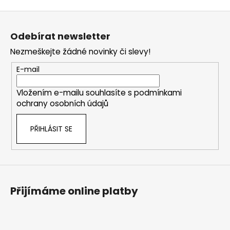
Z
á
Odebírat newsletter
p
Nezmeškejte žádné novinky či slevy!
a
t
E-mail
í
Vložením e-mailu souhlasíte s
podmínkami
ochrany osobních údajů
PŘIHLÁSIT SE
Přijímáme online platby