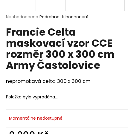
a
j
Průměrné
Neohodnoceno
Podrobnosti hodnocení
í
hodnocení
Francie Celta
produktu
t
je
?
maskovací vzor CCE
0,0
z
rozměr 300 x 300 cm
5
hvězdiček.
Army Častolovice
HLEDAT
nepromokavá celta 300 x 300 cm
D
Položka byla vyprodána…
o
p
o
Momentálně nedostupné
r
u