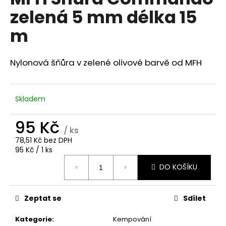
je
a
zelená 5 mm délka 15
0,0
z
j
m
5
í
hvězdiček.
t
Nylonová šňůra v zelené olivové barvě od MFH
?
Skladem
HLEDAT
95 Kč
/ ks
78,51 Kč bez DPH
Měrná
95 Kč / 1 ks
cena:
D
DO KOŠÍKU
o
p
o
Zeptat se
Sdílet
r
u
Kategorie
:
Kempování