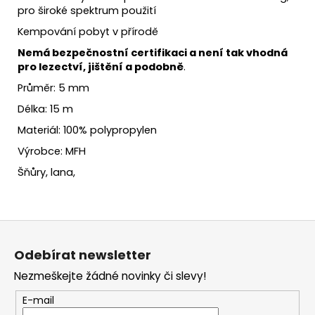
pro široké spektrum použití
Kempování pobyt v přírodě
Nemá bezpečnostní certifikaci a není tak vhodná
pro lezectví, jištění a podobně
.
Průměr: 5 mm
Délka: 15 m
Materiál: 100% polypropylen
Výrobce: MFH
Šňůry, lana,
Z
á
Odebírat newsletter
p
Nezmeškejte žádné novinky či slevy!
a
t
E-mail