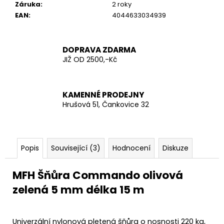
č
Záruka
:
2 roky
u
EAN
:
4044633034939
j
e
m
DOPRAVA ZDARMA
e
JIŽ OD 2500,-Kč
AČR
TAKTICKÁ
KAMENNÉ PRODEJNY
KOŠILE
Hrušová 51, Čankovice 32
UBACS
VZOR
95
LES
Popis
Související (3)
Hodnocení
Diskuze
970
Kč
MFH Šňůra Commando olivová
zelená 5 mm délka 15 m
Univerzální nylonová pletená šňůra o nosnosti 220 kg,