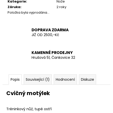
č
Kategorie
:
Nože
u
Záruka
:
2 roky
j
Položka byla vyprodána…
e
m
e
DOPRAVA ZDARMA
JIŽ OD 2500,-Kč
AČR
HODNOSTNÍ
ODZNAK
KAMENNÉ PRODEJNY
PECKA
Hrušová 51, Čankovice 32
20
Kč
Popis
Související (1)
Hodnocení
Diskuze
Cvičný motýlek
Tréninkový nůž, tupé ostří