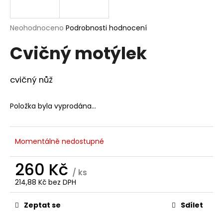
a
j
Průměrné
Neohodnoceno
Podrobnosti hodnocení
í
hodnocení
Cvičný motýlek
produktu
t
je
?
0,0
z
cvičný nůž
5
hvězdiček.
Položka byla vyprodána…
HLEDAT
Momentálně nedostupné
D
260 Kč
o
/ ks
p
214,88 Kč bez DPH
o
Měrná
cena:
r
Zeptat se
Sdílet
u