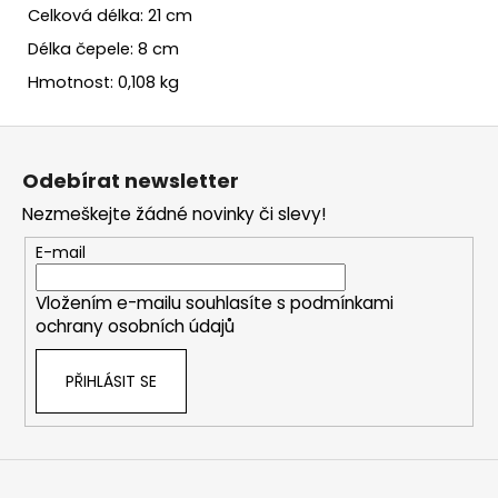
Celková délka: 21 cm
Délka čepele: 8 cm
Hmotnost: 0,108 kg
Z
á
Odebírat newsletter
p
Nezmeškejte žádné novinky či slevy!
a
t
E-mail
í
Vložením e-mailu souhlasíte s
podmínkami
ochrany osobních údajů
PŘIHLÁSIT SE