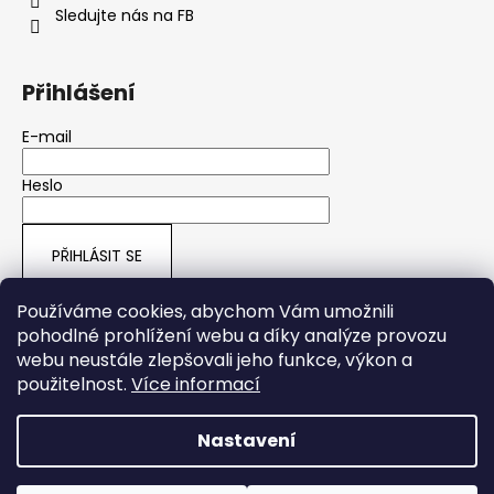
Sledujte nás na FB
Přihlášení
E-mail
Heslo
PŘIHLÁSIT SE
Nová registrace
Zapomenuté heslo
Používáme cookies, abychom Vám umožnili
pohodlné prohlížení webu a díky analýze provozu
webu neustále zlepšovali jeho funkce, výkon a
ARMY SHOP HRUŠOVÁ
použitelnost.
Více informací
Nastavení
Vytvořil Shoptet
Copyright 2026
ARMY HRUŠOVÁ
. Všechna práva