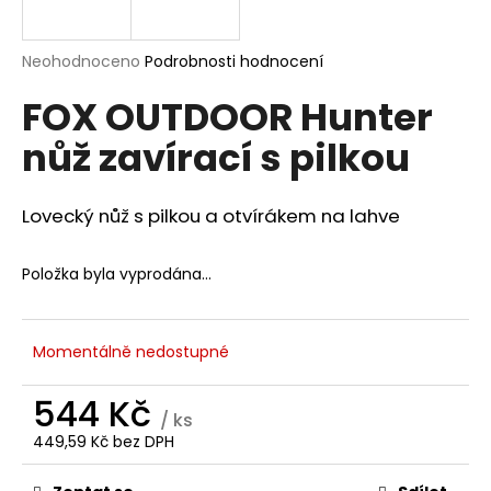
a
j
Průměrné
Neohodnoceno
Podrobnosti hodnocení
í
hodnocení
FOX OUTDOOR Hunter
produktu
t
je
?
nůž zavírací s pilkou
0,0
z
5
hvězdiček.
Lovecký nůž s pilkou a otvírákem na lahve
HLEDAT
Položka byla vyprodána…
D
Momentálně nedostupné
o
p
544 Kč
o
/ ks
449,59 Kč bez DPH
r
Měrná
u
cena: