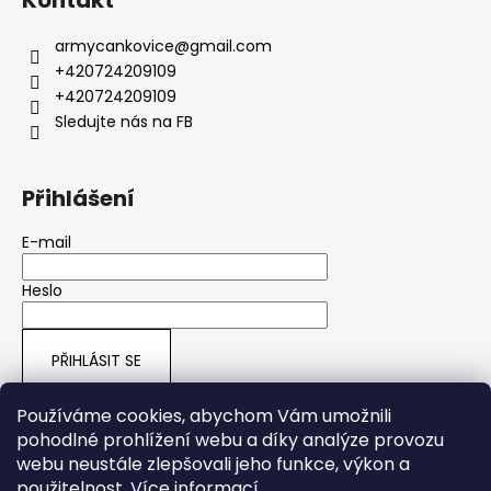
armycankovice
@
gmail.com
+420724209109
+420724209109
Sledujte nás na FB
Přihlášení
E-mail
Heslo
PŘIHLÁSIT SE
Nová registrace
Zapomenuté heslo
Používáme cookies, abychom Vám umožnili
pohodlné prohlížení webu a díky analýze provozu
webu neustále zlepšovali jeho funkce, výkon a
ARMY SHOP HRUŠOVÁ
použitelnost.
Více informací