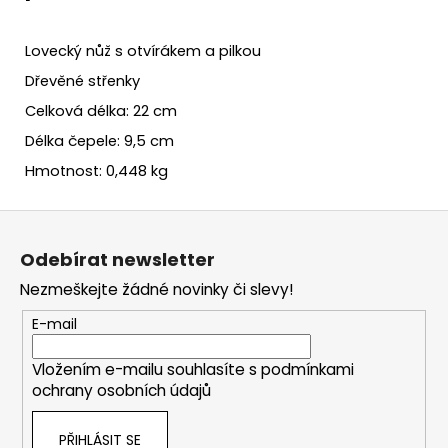
Lovecký nůž s otvírákem a pilkou
Dřevěné střenky
Celková délka: 22 cm
Délka čepele: 9,5 cm
Hmotnost: 0,448 kg
Z
á
Odebírat newsletter
p
Nezmeškejte žádné novinky či slevy!
a
t
E-mail
í
Vložením e-mailu souhlasíte s
podmínkami
ochrany osobních údajů
PŘIHLÁSIT SE