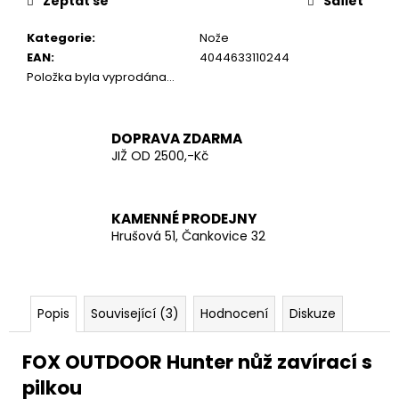
č
Zeptat se
Sdílet
u
Kategorie
:
Nože
j
EAN
:
4044633110244
e
Položka byla vyprodána…
m
e
DOPRAVA ZDARMA
KŠANDY
JIŽ OD 2500,-Kč
(ŠLÉ)
ZELENÉ
TMAVĚ
ŠIROKÉ
KAMENNÉ PRODEJNY
S
Hrušová 51, Čankovice 32
KOVOVÝMI
KLIPY
280
Kč
Popis
Související (3)
Hodnocení
Diskuze
FOX OUTDOOR Hunter nůž zavírací s
pilkou