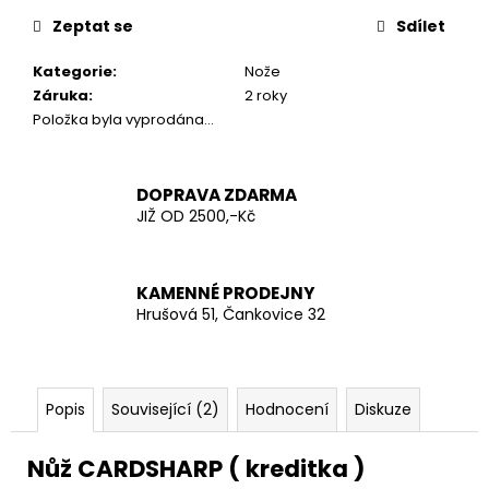
č
cena:
u
Zeptat se
Sdílet
j
e
Kategorie
:
Nože
m
Záruka
:
2 roky
e
Položka byla vyprodána…
PEPŘOVÝ
DOPRAVA ZDARMA
OBRANNÝ
JIŽ OD 2500,-Kč
SPREJ
PROTECT
40
ML
KAMENNÉ PRODEJNY
ANTI-
Hrušová 51, Čankovice 32
DOG
PROTI
ZVĚŘI
149
Kč
Popis
Související (2)
Hodnocení
Diskuze
Nůž CARDSHARP ( kreditka )