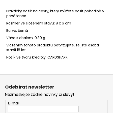
Praktický nožík na cesty, který můžete nosit pohodlně v
peněžence
Rozměr ve složeném stavu: 9 x 6 cm
Barva: černá
Váha s obalem: 0,30 g
Vložením tohoto produktu potvrzujete, že jste osoba
starší 18 let
Nožík ve tvaru kreditky, CARDSHARP,
Z
á
Odebírat newsletter
p
Nezmeškejte žádné novinky či slevy!
a
t
E-mail
í