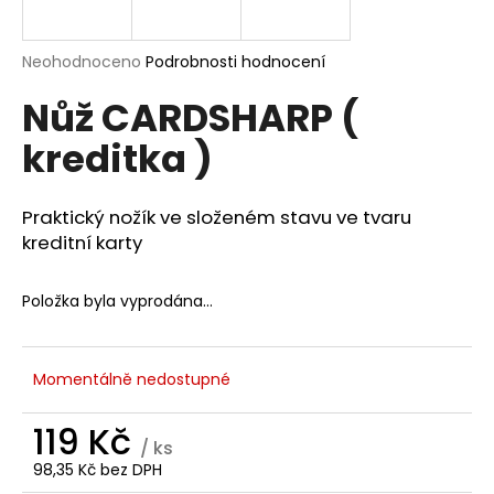
a
j
Průměrné
Neohodnoceno
Podrobnosti hodnocení
í
hodnocení
Nůž CARDSHARP (
produktu
t
je
?
kreditka )
0,0
z
5
hvězdiček.
Praktický nožík ve složeném stavu ve tvaru
kreditní karty
HLEDAT
Položka byla vyprodána…
D
o
Momentálně nedostupné
p
o
119 Kč
r
/ ks
u
98,35 Kč bez DPH
Měrná