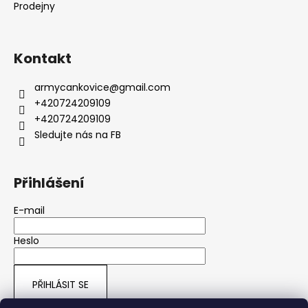
Prodejny
Kontakt
armycankovice
@
gmail.com
+420724209109
+420724209109
Sledujte nás na FB
Přihlášení
E-mail
Heslo
PŘIHLÁSIT SE