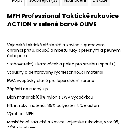
Popis
Související (3)
Hodnocení
Diskuze
MFH Professional Taktické rukavice
ACTION v zelené barvě OLIVE
Vojenské taktické střelecké rukavice s gumovými
chrániči prstů, kloubů a hřbetu ruky s přesným a pevným
úchopem
Stahovatelný ukazováček a palec pro střelbu (spoušť)
Vzdušný a perforovaný rychleschnoucí materiál
EWA vycpávky dlaně pro lepší držení zbraně
Zápěstí na suchý zip
Dlaň materiál: 100% nylon s EWA vycpávkou
Hřbet ruky materiál: 85% polyester 15% elastan
Výrobce: MFH
Maskáčové taktické rukavice, vojenské rukavice, vzor 95,
AČR, dotykové