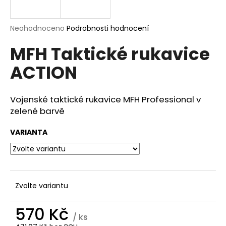
a
j
Průměrné
Neohodnoceno
Podrobnosti hodnocení
í
hodnocení
MFH Taktické rukavice
produktu
t
je
?
ACTION
0,0
z
5
hvězdiček.
Vojenské taktické rukavice MFH Professional v
zelené barvě
HLEDAT
VARIANTA
D
o
p
Zvolte variantu
o
r
570 Kč
u
/ ks