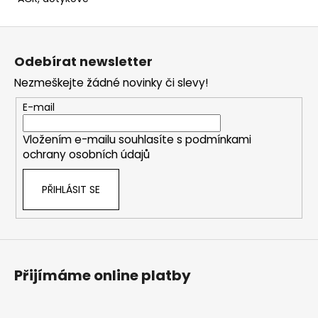
Z
á
Odebírat newsletter
p
Nezmeškejte žádné novinky či slevy!
a
t
E-mail
í
Vložením e-mailu souhlasíte s
podmínkami
ochrany osobních údajů
PŘIHLÁSIT SE
Přijímáme online platby