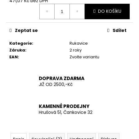
č
471,07 Kč bez DPH
Měrná
u
DO KOŠÍKU
cena:
j
e
m
Zeptat se
Sdílet
e
Kategorie
:
Rukavice
Záruka
:
2 roky
AČR
EAN
:
Zvolte variantu
TAKTICKÁ
KOŠILE
UBACS
VZOR
DOPRAVA ZDARMA
95
JIŽ OD 2500,-Kč
LES
970
Kč
KAMENNÉ PRODEJNY
Hrušová 51, Čankovice 32