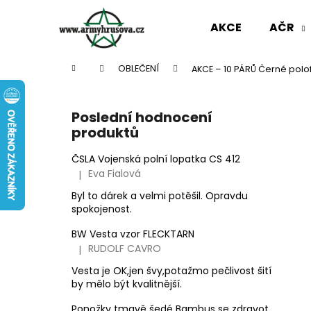
K
Přejít
na
o
AKCE
AČR
obsah
Zpět
Zpět
š
do
do
í
Domů
OBLEČENÍ
AKCE – 10 PÁRŮ Černé polo
k
obchodu
obchodu
P
o
Poslední hodnocení
s
produktů
t
r
ČSLA Vojenská polní lopatka CS 412
Eva Fialová
|
a
Hodnocení produktu je 5 z 5 hvězdiček.
n
Byl to dárek a velmi potěšil. Opravdu
spokojenost.
n
í
BW Vesta vzor FLECKTARN
p
RUDOLF CAVRO
|
Hodnocení produktu je 3 z 5 hvězdiček.
a
Vesta je OK,jen švy,potažmo pečlivost šití
n
by mělo být kvalitnější.
AČR TAKTICKÁ KOŠILE UBACS VZOR 95
e
Ponožky tmavě šedé Bambus se zdravotním okrajem slabé