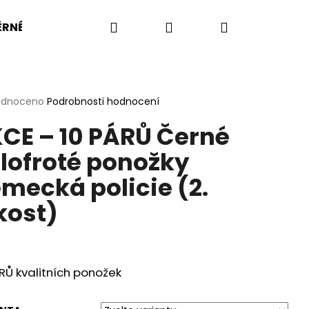
Hledat
Přihlášení
Nákupní
RNÉ VELIKOSTI
BW
BA
US ARMY
KOMP
košík
rné
odnoceno
Podrobnosti hodnocení
cení
CE – 10 PÁRŮ Černé
ktu
lofroté ponožky
mecká policie (2.
ček.
kost)
RŮ kvalitních ponožek
LENÉ TMAVĚ ŠIROKÉ S