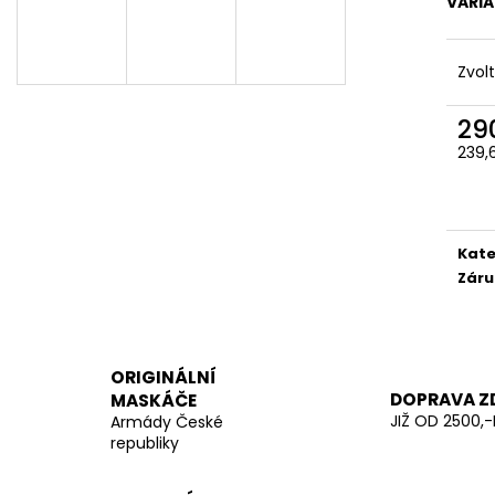
KOVOVÝMI KLIP
VARI
200 Kč
280 Kč
Zvol
29
239,
Měr
cena
Kate
Záru
ORIGINÁLNÍ
DOPRAVA Z
MASKÁČE
JIŽ OD 2500,-
Armády České
republiky