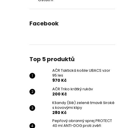
Facebook
Top 5 produktů
AČR Taktická košile UBACS vzor
95 les
970 Kč
AČR Triko krátký rukáv
200 Kč
Kšandy (šlé) zelené tmavě široké
s kovovými klipy
280 Kč
Pepřový obranný sprej PROTECT
40 ml ANTI-DOG proti zvěři