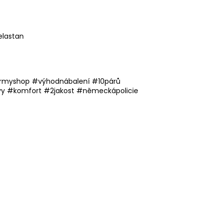
elastan
rmyshop #výhodnábalení #10párů
y #komfort #2jakost #německápolicie