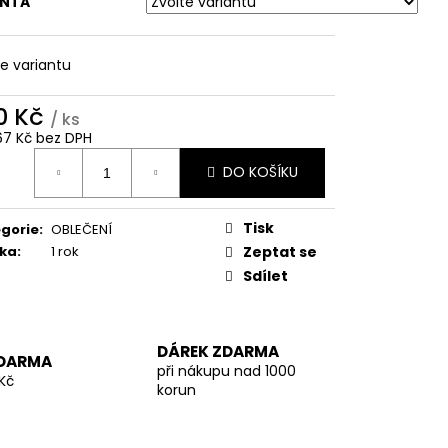
Y
ANTA
te variantu
0 Kč
/ ks
67 Kč bez DPH
ná
DO KOŠÍKU
:
Tisk
gorie
:
OBLEČENÍ
ka
:
1 rok
Zeptat se
Sdílet
DÁREK ZDARMA
DARMA
při nákupu nad 1000
Kč
korun