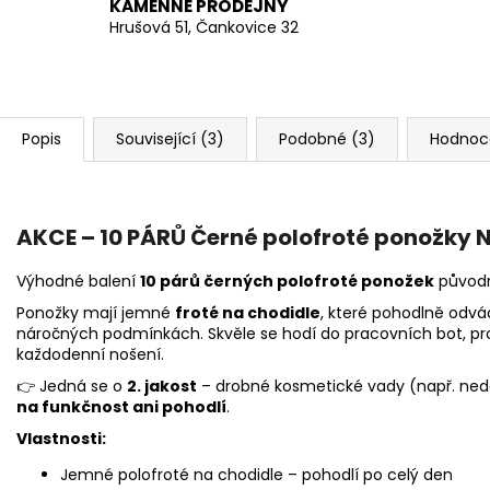
KAMENNÉ PRODEJNY
Hrušová 51, Čankovice 32
Popis
Související (3)
Podobné (3)
Hodnoc
AKCE – 10 PÁRŮ Černé polofroté ponožky N
Výhodné balení
10 párů černých polofroté ponožek
původn
Ponožky mají jemné
froté na chodidle
, které pohodlně odvád
náročných podmínkách. Skvěle se hodí do pracovních bot, pro
každodenní nošení.
👉 Jedná se o
2. jakost
– drobné kosmetické vady (např. nedop
na funkčnost ani pohodlí
.
Vlastnosti:
Jemné polofroté na chodidle – pohodlí po celý den