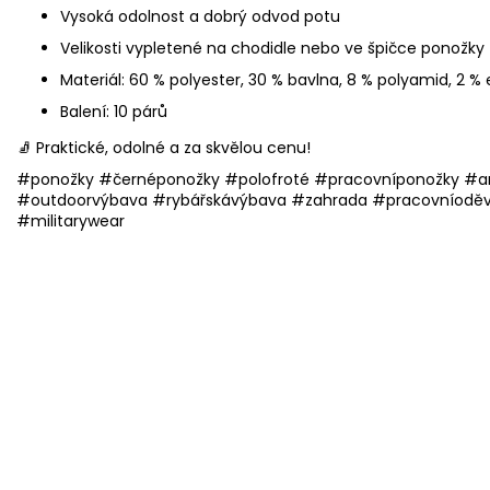
Vysoká odolnost a dobrý odvod potu
Velikosti vypletené na chodidle nebo ve špičce ponožky
Materiál: 60 % polyester, 30 % bavlna, 8 % polyamid, 2 % 
Balení: 10 párů
🧦 Praktické, odolné a za skvělou cenu!
#ponožky #černéponožky #polofroté #pracovníponožky #a
#outdoorvýbava #rybářskávýbava #zahrada #pracovníoděv
#militarywear