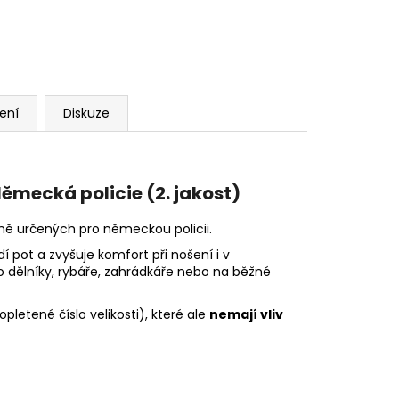
ení
Diskuze
ěmecká policie (2. jakost)
ě určených pro německou policii.
í pot a zvyšuje komfort při nošení i v
 dělníky, rybáře, zahrádkáře nebo na běžné
letené číslo velikosti), které ale
nemají vliv