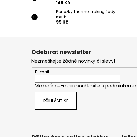
149 Kč
Ponožky Thermo Treking šedý
melír
99 Kč
Z
á
Odebírat newsletter
p
Nezmeškejte žádné novinky či slevy!
a
t
E-mail
í
Vložením e-mailu souhlasíte s
podmínkami o
PŘIHLÁSIT SE