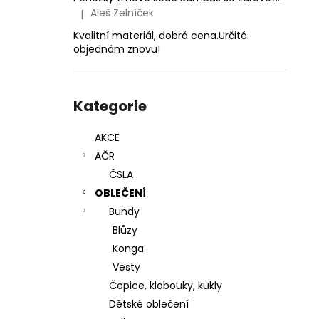
LES
l
Aleš Zelníček
|
Hodnocení produktu je 5 z 5 hvězdiček.
970 Kč
Kvalitní materiál, dobrá cena.Určité
objednám znovu!
Přeskočit
kategorie
Kategorie
AKCE
AČR
ČSLA
OBLEČENÍ
Bundy
Blůzy
Konga
Vesty
Čepice, klobouky, kukly
Dětské oblečení