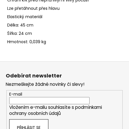
Lze přetáhnout přes hlavu
Elastický materiál
Délka: 45 cm
Šířka: 24 cm
Hmotnost: 0,039 kg
Z
á
Odebírat newsletter
p
Nezmeškejte žádné novinky či slevy!
a
t
E-mail
í
Vložením e-mailu souhlasíte s
podmínkami
ochrany osobních údajů
PŘIHLÁSIT SE