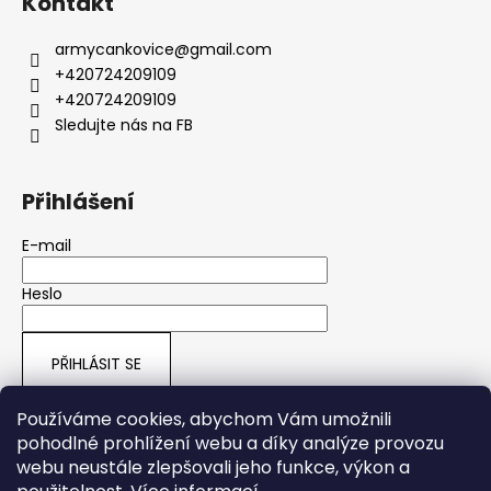
Kontakt
armycankovice
@
gmail.com
+420724209109
+420724209109
Sledujte nás na FB
Přihlášení
E-mail
Heslo
PŘIHLÁSIT SE
Nová registrace
Zapomenuté heslo
Používáme cookies, abychom Vám umožnili
pohodlné prohlížení webu a díky analýze provozu
webu neustále zlepšovali jeho funkce, výkon a
ARMY SHOP HRUŠOVÁ