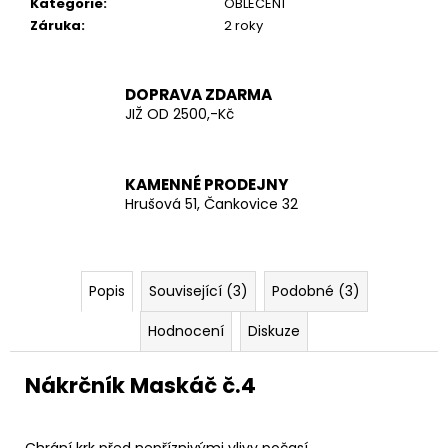
č
Kategorie
:
OBLEČENÍ
u
Záruka
:
2 roky
j
e
m
DOPRAVA ZDARMA
e
JIŽ OD 2500,-Kč
AČR
KAMENNÉ PRODEJNY
TRIKO
Hrušová 51, Čankovice 32
KRÁTKÝ
RUKÁV
200
Kč
Popis
Související (3)
Podobné (3)
Hodnocení
Diskuze
Nákrčník Maskáč č.4
Chrání krk před nepříznivými vlivy počasí