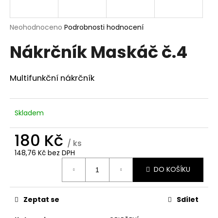
a
j
Průměrné
Neohodnoceno
Podrobnosti hodnocení
í
hodnocení
Nákrčník Maskáč č.4
produktu
t
je
?
0,0
z
Multifunkční nákrčník
5
hvězdiček.
Skladem
HLEDAT
180 Kč
/ ks
148,76 Kč bez DPH
D
Měrná
o
DO KOŠÍKU
cena:
p
o
r
Zeptat se
Sdílet
u