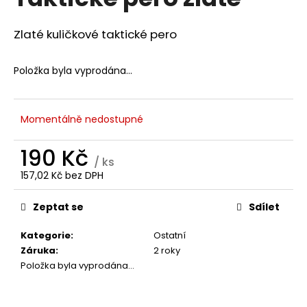
je
a
0,0
z
j
Zlaté kuličkové taktické pero
5
í
hvězdiček.
t
Položka byla vyprodána…
?
Momentálně nedostupné
190 Kč
HLEDAT
/ ks
157,02 Kč bez DPH
Měrná
cena:
Zeptat se
Sdílet
D
o
Kategorie
:
Ostatní
p
Záruka
:
2 roky
o
Položka byla vyprodána…
r
u