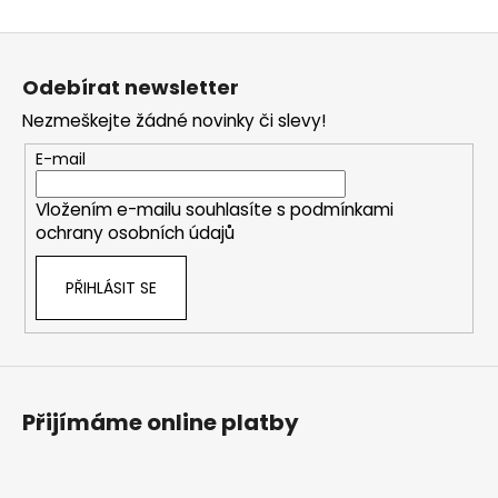
Z
á
Odebírat newsletter
p
Nezmeškejte žádné novinky či slevy!
a
t
E-mail
í
Vložením e-mailu souhlasíte s
podmínkami
ochrany osobních údajů
PŘIHLÁSIT SE
Přijímáme online platby