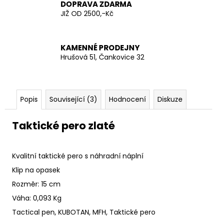
č
DOPRAVA ZDARMA
u
JIŽ OD 2500,-Kč
j
e
m
KAMENNÉ PRODEJNY
e
Hrušová 51, Čankovice 32
MFH
BATOH
RUKSAK
Popis
Související (3)
Hodnocení
Diskuze
M
95
Taktické pero zlaté
CZ
TARN
ASSAULT
30
Kvalitní taktické pero s náhradní náplní
L
1
Klip na opasek
590
Rozměr: 15 cm
Kč
Váha: 0,093 Kg
Tactical pen, KUBOTAN, MFH, Taktické pero