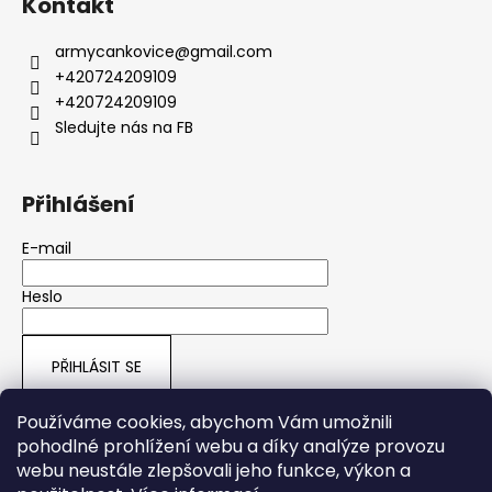
Kontakt
armycankovice
@
gmail.com
+420724209109
+420724209109
Sledujte nás na FB
Přihlášení
E-mail
Heslo
PŘIHLÁSIT SE
Nová registrace
Zapomenuté heslo
Používáme cookies, abychom Vám umožnili
pohodlné prohlížení webu a díky analýze provozu
webu neustále zlepšovali jeho funkce, výkon a