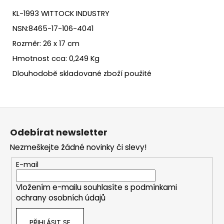
KL-1993 WITTOCK INDUSTRY
NSN:8465-17-106-4041
Rozměr: 26 x 17 cm
Hmotnost cca: 0,249 Kg
Dlouhodobě skladované zboží použité
Z
á
Odebírat newsletter
p
Nezmeškejte žádné novinky či slevy!
a
t
E-mail
í
Vložením e-mailu souhlasíte s
podmínkami
ochrany osobních údajů
PŘIHLÁSIT SE