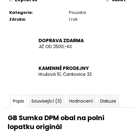
č
u
Kategorie
:
Pouzdra
j
Záruka
:
1 rok
e
m
e
DOPRAVA ZDARMA
JIŽ OD 2500,-Kč
USA
PRAPOREK
30X45
KAMENNÉ PRODEJNY
CM
Hrušová 51, Čankovice 32
75
Kč
Popis
Související (3)
Hodnocení
Diskuze
GB Sumka DPM obal na polní
lopatku originál