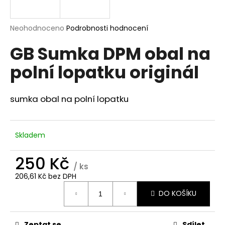
a
j
Průměrné
Neohodnoceno
Podrobnosti hodnocení
í
hodnocení
GB Sumka DPM obal na
produktu
t
je
?
polní lopatku originál
0,0
z
5
hvězdiček.
sumka obal na polní lopatku
HLEDAT
Skladem
250 Kč
D
/ ks
o
206,61 Kč bez DPH
p
Měrná
o
DO KOŠÍKU
cena:
r
u
Zeptat se
Sdílet