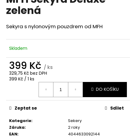
je
a
zelená
0,0
z
j
5
í
hvězdiček.
Sekyra s nylonovým pouzdrem od MFH
t
?
Skladem
399 Kč
/ ks
HLEDAT
329,75 Kč bez DPH
Měrná
399 Kč / 1 ks
cena:
DO KOŠÍKU
D
o
Zeptat se
Sdílet
p
o
Kategorie
:
Sekery
r
Záruka
:
2 roky
u
EAN
:
4044633092144