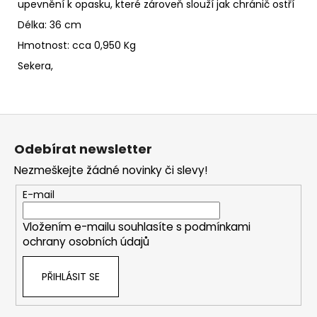
upevnění k opasku, které zároveň slouží jak chránič ostří
Délka: 36 cm
Hmotnost: cca 0,950 Kg
Sekera,
Z
á
Odebírat newsletter
p
Nezmeškejte žádné novinky či slevy!
a
t
E-mail
í
Vložením e-mailu souhlasíte s
podmínkami
ochrany osobních údajů
PŘIHLÁSIT SE