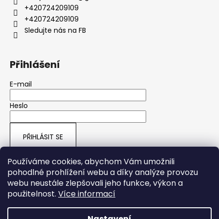
+420724209109
+420724209109
Sledujte nás na FB
Přihlášení
E-mail
Heslo
PŘIHLÁSIT SE
Nová registrace
Zapomenuté heslo
Používáme cookies, abychom Vám umožnili
pohodlné prohlížení webu a díky analýze provozu
webu neustále zlepšovali jeho funkce, výkon a
ARMY SHOP HRUŠOVÁ
použitelnost.
Více informací
Nastavení