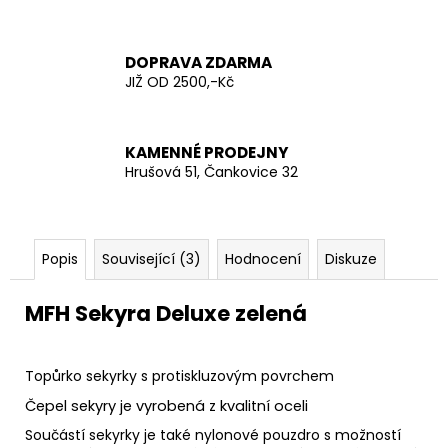
č
u
j
DOPRAVA ZDARMA
e
JIŽ OD 2500,-Kč
m
e
KAMENNÉ PRODEJNY
AČR
Hrušová 51, Čankovice 32
TERMO
TRIKO
LETNÍ
VZOR
2012
Popis
Související (3)
Hodnocení
Diskuze
290
Kč
MFH Sekyra Deluxe zelená
Topůrko sekyrky
s protiskluzovým povrchem
Čepel sekyry je vyrobená z kvalitní oceli
Součástí sekyrky je také
nylonové
pouzdro s možností