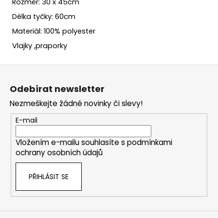
Rozměr: 30 x 45cm
Délka tyčky: 60cm
Materiál: 100% polyester
Vlajky ,praporky
Z
á
Odebírat newsletter
p
Nezmeškejte žádné novinky či slevy!
a
t
E-mail
í
Vložením e-mailu souhlasíte s
podmínkami
ochrany osobních údajů
PŘIHLÁSIT SE