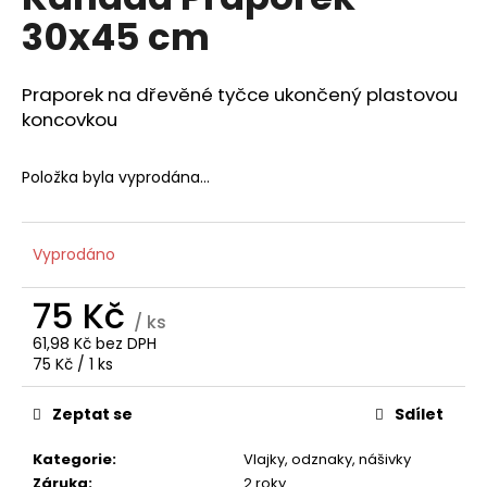
je
a
30x45 cm
0,0
z
j
5
í
hvězdiček.
Praporek na dřevěné tyčce ukončený plastovou
t
koncovkou
?
Položka byla vyprodána…
HLEDAT
Vyprodáno
75 Kč
/ ks
D
61,98 Kč bez DPH
Měrná
75 Kč / 1 ks
o
cena:
p
Zeptat se
Sdílet
o
r
Kategorie
:
Vlajky, odznaky, nášivky
u
Záruka
:
2 roky