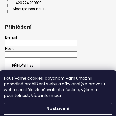
+420724209109
Sledujte nás na FB
Přihlášení
E-mail
Heslo
PŘIHLÁSIT SE
Nová registrace
Zapomenuté heslo
Používáme cookies, abychom Vám umožnili
pohodlné prohlížení webu a díky analýze provozu
webu neustále zlepšovali jeho funkce, výkon a
ARMY SHOP HRUŠOVÁ
použitelnost.
Více informací
Nastavení
Vytvořil Shoptet