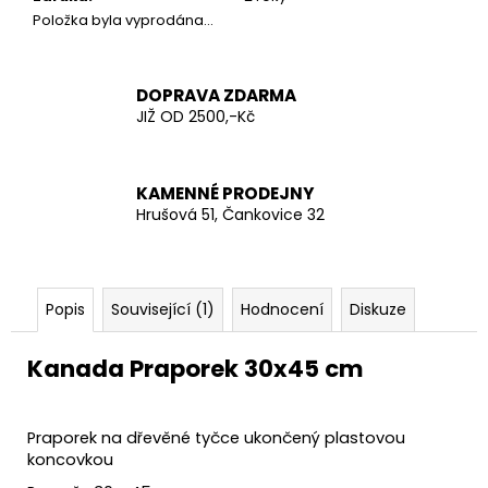
č
Položka byla vyprodána…
u
j
e
DOPRAVA ZDARMA
m
JIŽ OD 2500,-Kč
e
AČR
KAMENNÉ PRODEJNY
TRIKO
Hrušová 51, Čankovice 32
KRÁTKÝ
RUKÁV
200
Kč
Popis
Související (1)
Hodnocení
Diskuze
Kanada Praporek 30x45 cm
Praporek na dřevěné tyčce ukončený plastovou
koncovkou