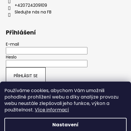
+420724209109
Sledujte nás na FB
Přihlášení
E-mail
Heslo
PŘIHLÁSIT SE
Nová registrace
Zapomenuté heslo
Používáme cookies, abychom Vám umožnili
pohodlné prohlížení webu a díky analýze provozu
webu neustále zlepšovali jeho funkce, výkon a
ARMY SHOP HRUŠOVÁ
použitelnost.
Více informací
Nastavení
Vytvořil Shoptet