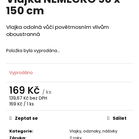
je
a
150 cm
0,0
z
j
5
í
hvězdiček.
Vlajka odolná vůči povětrnosním vlivům
t
oboustranná
?
Položka byla vyprodána…
HLEDAT
Vyprodáno
169 Kč
/ ks
D
139,67 Kč bez DPH
Měrná
169 Kč / 1 ks
o
cena:
p
Zeptat se
Sdílet
o
r
Kategorie
:
Vlajky, odznaky, nášivky
u
Záruka
:
2 roky