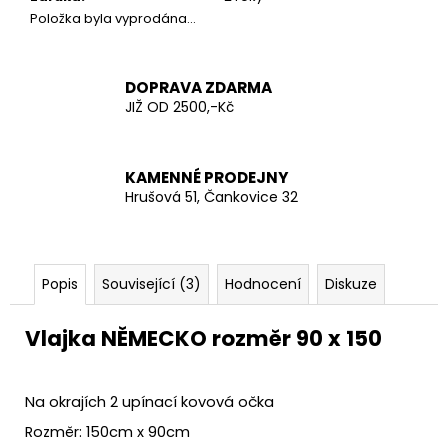
č
Položka byla vyprodána…
u
j
e
DOPRAVA ZDARMA
m
JIŽ OD 2500,-Kč
e
AČR
KAMENNÉ PRODEJNY
TAKTICKÁ
Hrušová 51, Čankovice 32
KOŠILE
UBACS
VZOR
95
LES
Popis
Související (3)
Hodnocení
Diskuze
970
Kč
Vlajka NĚMECKO rozměr 90 x 150
Na okrajích 2 upínací kovová očka
Rozměr: 150cm x 90cm