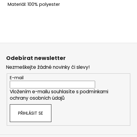
Materiál: 100% polyester
Z
á
Odebírat newsletter
p
Nezmeškejte žádné novinky či slevy!
a
t
E-mail
í
Vložením e-mailu souhlasíte s
podmínkami
ochrany osobních údajů
PŘIHLÁSIT SE