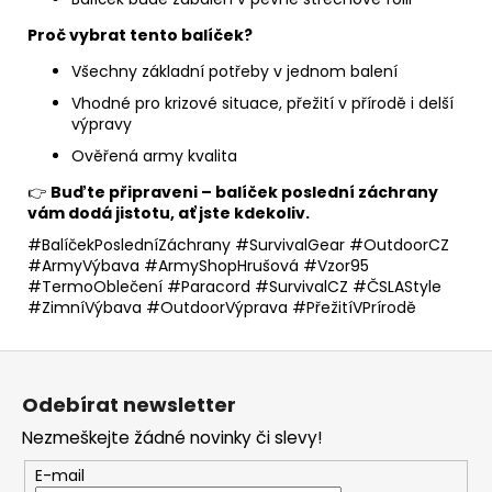
Proč vybrat tento balíček?
Všechny základní potřeby v jednom balení
Vhodné pro krizové situace, přežití v přírodě i delší
výpravy
Ověřená army kvalita
👉
Buďte připraveni – balíček poslední záchrany
vám dodá jistotu, ať jste kdekoliv.
#BalíčekPosledníZáchrany #SurvivalGear #OutdoorCZ
#ArmyVýbava #ArmyShopHrušová #Vzor95
#TermoOblečení #Paracord #SurvivalCZ #ČSLAStyle
#ZimníVýbava #OutdoorVýprava #PřežitíVPrírodě
Z
á
Odebírat newsletter
p
Nezmeškejte žádné novinky či slevy!
a
t
E-mail