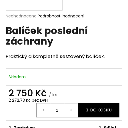
a
j
Průměrné
Neohodnoceno
Podrobnosti hodnocení
í
hodnocení
Balíček poslední
produktu
t
je
?
záchrany
0,0
z
5
hvězdiček.
Praktický a kompletně sestavený balíček.
HLEDAT
Skladem
2 750 Kč
D
/ ks
o
2 272,73 Kč bez DPH
p
Měrná
o
DO KOŠÍKU
cena:
r
u
Zeptat se
Sdílet