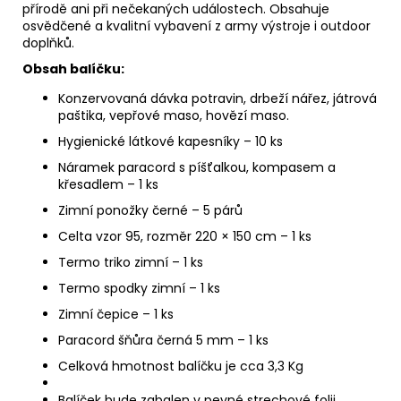
přírodě ani při nečekaných událostech. Obsahuje
osvědčené a kvalitní vybavení z army výstroje i outdoor
doplňků.
Obsah balíčku:
Konzervovaná dávka potravin, drbeží nářez, játrová
paštika, vepřové maso, hovězí maso.
Hygienické látkové kapesníky – 10 ks
Náramek paracord s píšťalkou, kompasem a
křesadlem – 1 ks
Zimní ponožky černé – 5 párů
Celta vzor 95, rozměr 220 × 150 cm – 1 ks
Termo triko zimní – 1 ks
Termo spodky zimní – 1 ks
Zimní čepice – 1 ks
Paracord šňůra černá 5 mm – 1 ks
Celková hmotnost balíčku je cca 3,3 Kg
Balíček bude zabalen v pevné strechové folii