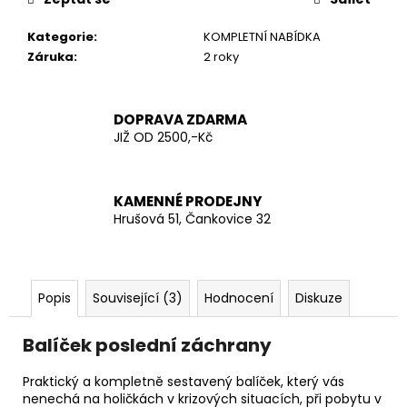
č
u
Kategorie
:
KOMPLETNÍ NABÍDKA
j
Záruka
:
2 roky
e
m
e
DOPRAVA ZDARMA
JIŽ OD 2500,-Kč
RUSKO
PLYNOVÁ
MASKA
KAMENNÉ PRODEJNY
SCHM-
41M
Hrušová 51, Čankovice 32
ŠEDÁ
160
Kč
Popis
Související (3)
Hodnocení
Diskuze
Balíček poslední záchrany
Praktický a kompletně sestavený balíček, který vás
nenechá na holičkách v krizových situacích, při pobytu v