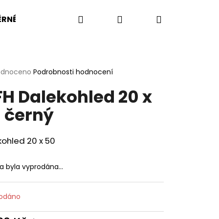
Hledat
Přihlášení
Nákupní
RNÉ VELIKOSTI
BW
BA
US ARMY
KOMP
košík
rné
odnoceno
Podrobnosti hodnocení
cení
H Dalekohled 20 x
ktu
 černý
ček.
ohled 20 x 50
ka byla vyprodána…
odáno
OŠILE UBACS VZOR 95