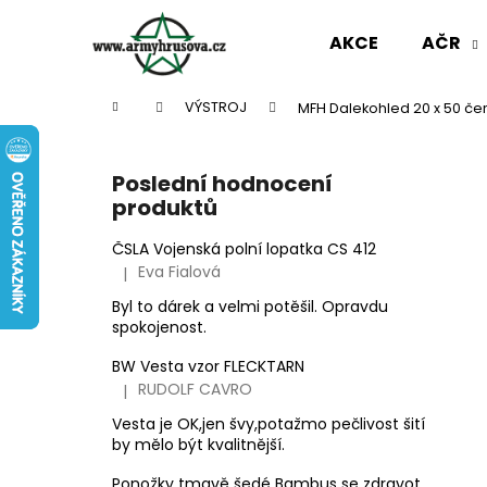
K
Přejít
na
o
AKCE
AČR
obsah
Zpět
Zpět
š
do
do
í
Domů
VÝSTROJ
MFH Dalekohled 20 x 50 če
k
obchodu
obchodu
P
o
Poslední hodnocení
s
produktů
t
r
ČSLA Vojenská polní lopatka CS 412
Eva Fialová
|
a
Hodnocení produktu je 5 z 5 hvězdiček.
n
Byl to dárek a velmi potěšil. Opravdu
spokojenost.
n
í
BW Vesta vzor FLECKTARN
p
RUDOLF CAVRO
|
Hodnocení produktu je 3 z 5 hvězdiček.
a
Vesta je OK,jen švy,potažmo pečlivost šití
n
by mělo být kvalitnější.
AČR ODZNAK HVĚZDA STŘÍBRNÁ MALÁ
e
Ponožky tmavě šedé Bambus se zdravotním okrajem slabé