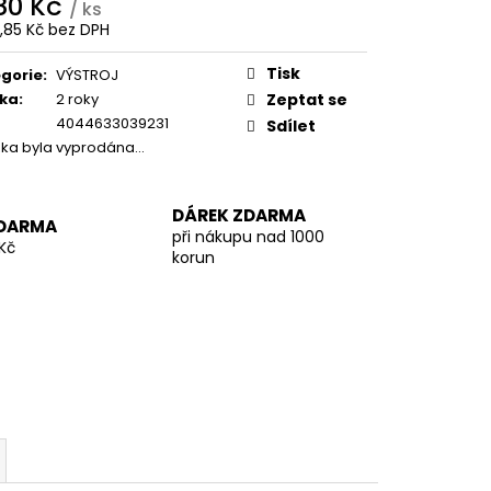
280 Kč
/ ks
7,85 Kč bez DPH
ná
:
Tisk
gorie
:
VÝSTROJ
ka
:
2 roky
Zeptat se
4044633039231
Sdílet
žka byla vyprodána…
DÁREK ZDARMA
DARMA
při nákupu nad 1000
Kč
korun