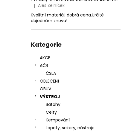
1,4MM
l
Aleš Zelníček
|
Hodnocení produktu je 5 z 5 hvězdiček.
24 Kč
Kvalitní materiál, dobrá cena.Určité
objednám znovu!
Přeskočit
kategorie
Kategorie
AKCE
AČR
ČSLA
OBLEČENÍ
OBUV
VÝSTROJ
Batohy
Celty
Kempování
Lopaty, sekery, nástroje