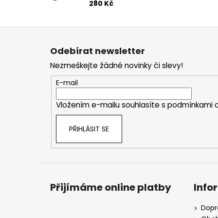
280 Kč
Z
á
Odebírat newsletter
p
Nezmeškejte žádné novinky či slevy!
a
t
E-mail
í
Vložením e-mailu souhlasíte s
podmínkami o
PŘIHLÁSIT SE
Přijímáme online platby
Info
Dopr