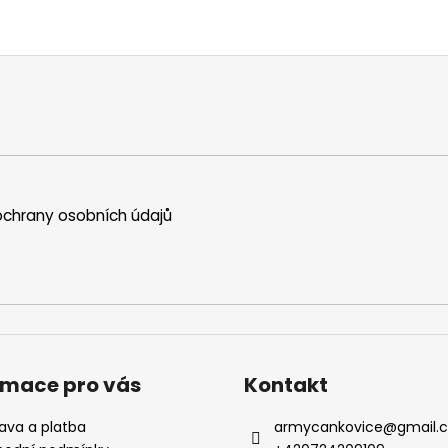
chrany osobních údajů
rmace pro vás
Kontakt
ava a platba
armycankovice
@
gmail.