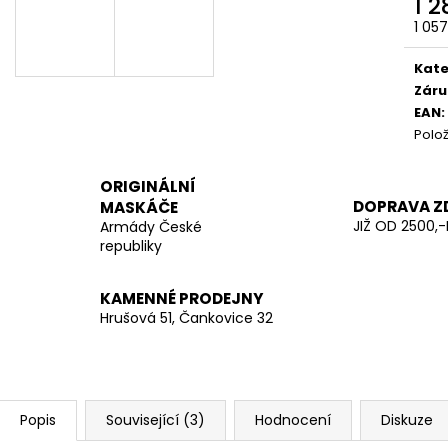
1 
LES
20 Kč
1 05
970 Kč
Měr
cena
Kate
Záru
EAN
:
Polo
ORIGINÁLNÍ
DOPRAVA Z
MASKÁČE
JIŽ OD 2500,-
Armády České
republiky
KAMENNÉ PRODEJNY
Hrušová 51, Čankovice 32
Popis
Související (3)
Hodnocení
Diskuze