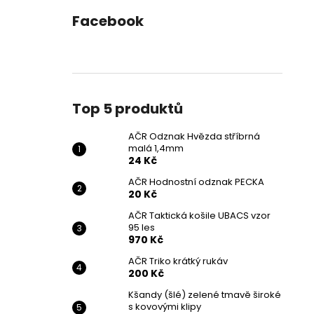
Facebook
Top 5 produktů
AČR Odznak Hvězda stříbrná
malá 1,4mm
24 Kč
AČR Hodnostní odznak PECKA
20 Kč
AČR Taktická košile UBACS vzor
95 les
970 Kč
AČR Triko krátký rukáv
200 Kč
Kšandy (šlé) zelené tmavě široké
s kovovými klipy