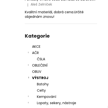
690 Kč
l
Aleš Zelníček
|
Hodnocení produktu je 5 z 5 hvězdiček.
Kvalitní materiál, dobrá cena.Určité
objednám znovu!
Přeskočit
kategorie
Kategorie
AKCE
AČR
ČSLA
OBLEČENÍ
OBUV
VÝSTROJ
Batohy
Celty
Kempování
Lopaty, sekery, nástroje