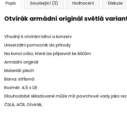
Popis
Související (3)
Hodnocení
Diskuze
Otvírák armádní originál světlá varian
Vhodný k otvírání lahví a konzerv
Univerzální pomocník do přírody
Na konci očko, které lze připevnit ke klíčům
Armádní originál
Materiál: plech
Barva: stříbrná
Rozměr: 4,5 x 1,8
Dlouhodobě skladované může mít povrchové vady jako rez
ČSLA, AČR, Otvírák,