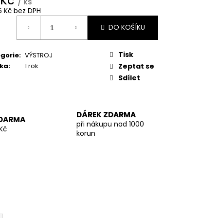
 Kč
/ ks
6 Kč bez DPH
ná
DO KOŠÍKU
:
Tisk
gorie
:
VÝSTROJ
ka
:
1 rok
Zeptat se
Sdílet
DÁREK ZDARMA
DARMA
při nákupu nad 1000
Kč
korun