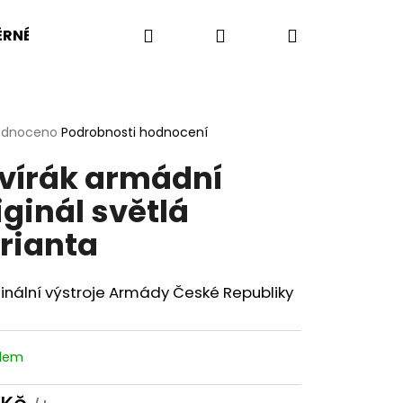
Hledat
Přihlášení
Nákupní
RNÉ VELIKOSTI
BW
BA
US ARMY
KOMP
košík
rné
odnoceno
Podrobnosti hodnocení
cení
vírák armádní
ktu
iginál světlá
rianta
ček.
ginální výstroje Armády České Republiky
adem
OŠILE UBACS VZOR 95