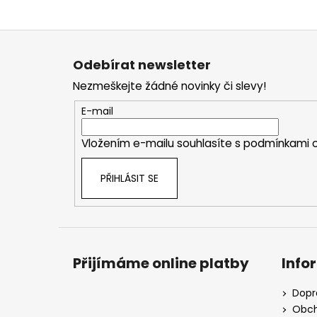
Z
á
Odebírat newsletter
p
Nezmeškejte žádné novinky či slevy!
a
t
E-mail
í
Vložením e-mailu souhlasíte s
podmínkami o
PŘIHLÁSIT SE
Přijímáme online platby
Info
Dopr
Obch