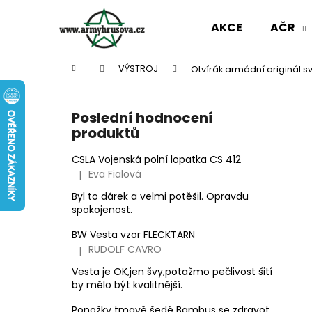
K
Přejít
na
o
AKCE
AČR
obsah
Zpět
Zpět
š
do
do
í
Domů
VÝSTROJ
Otvírák armádní originál sv
k
obchodu
obchodu
P
o
Poslední hodnocení
s
produktů
t
r
ČSLA Vojenská polní lopatka CS 412
Eva Fialová
|
a
Hodnocení produktu je 5 z 5 hvězdiček.
n
Byl to dárek a velmi potěšil. Opravdu
spokojenost.
n
í
BW Vesta vzor FLECKTARN
p
RUDOLF CAVRO
|
Hodnocení produktu je 3 z 5 hvězdiček.
a
Vesta je OK,jen švy,potažmo pečlivost šití
n
by mělo být kvalitnější.
KRAŤASY VZ 95 POUŠTNÍ
e
Ponožky tmavě šedé Bambus se zdravotním okrajem slabé