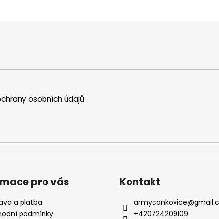
chrany osobních údajů
rmace pro vás
Kontakt
ava a platba
armycankovice
@
gmail.
odní podmínky
+420724209109