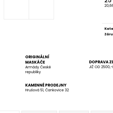
25
LES
290 Kč
20,6
970 Kč
Měr
cena
Kate
Záru
ORIGINÁLNÍ
DOPRAVA Z
MASKÁČE
JIŽ OD 2500,-
Armády České
republiky
KAMENNÉ PRODEJNY
Hrušová 51, Čankovice 32