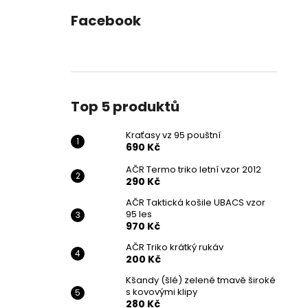
Facebook
Top 5 produktů
Kraťasy vz 95 pouštní
690 Kč
AČR Termo triko letní vzor 2012
290 Kč
AČR Taktická košile UBACS vzor
95 les
970 Kč
AČR Triko krátký rukáv
200 Kč
Kšandy (šlé) zelené tmavě široké
s kovovými klipy
280 Kč