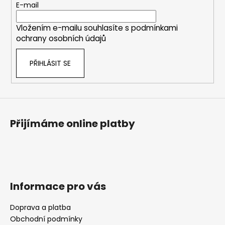
č
t
E-mail
í
u
í
p
j
Vložením e-mailu souhlasíte s
podmínkami
r
e
ochrany osobních údajů
v
m
k
e
PŘIHLÁSIT SE
y
v
ý
AČR
TAKTICKÁ
p
KOŠILE
i
UBACS
s
VZOR
Přijímáme online platby
95
u
LES
970
Kč
Informace pro vás
Doprava a platba
Obchodní podmínky