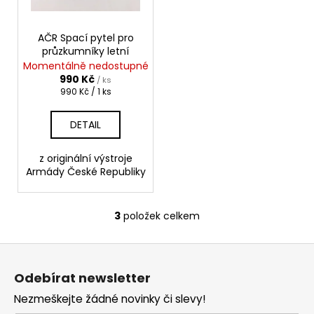
č
u
j
AČR Spací pytel pro
e
průzkumníky letní
m
Momentálně nedostupné
e
990 Kč
/ ks
Měrná
990 Kč / 1 ks
cena:
AČR
DETAIL
TAKTICKÁ
KOŠILE
UBACS
z originální výstroje
VZOR
Armády České Republiky
95
LES
970
3
položek celkem
O
Kč
v
Z
l
á
á
Odebírat newsletter
d
p
a
Nezmeškejte žádné novinky či slevy!
a