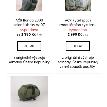
s
d
a
p
u
j
r
k
í
o
AČR Bunda 2000
AČR Pytel spací
t
t
zelená khaky vz 97
modulárního systému
d
ů
?
zimní
Vyprodáno
Vyprodáno
u
2 390 Kč
2 990 Kč
od
/ ks
/ ks
k
t
DETAIL
DETAIL
ů
HLEDAT
z originální výstroje
z originální výstroje
Armády České Republiky
Armády České Republiky
zimní spacák použitý
D
o
p
o
r
u