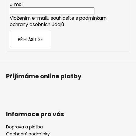
c
t
E-mail
í
í
p
Vložením e-mailu souhlasíte s
podmínkami
r
ochrany osobních údajů
v
k
PŘIHLÁSIT SE
y
v
ý
p
i
s
Přijímáme online platby
u
Informace pro vás
Doprava a platba
Obchodní podmínky