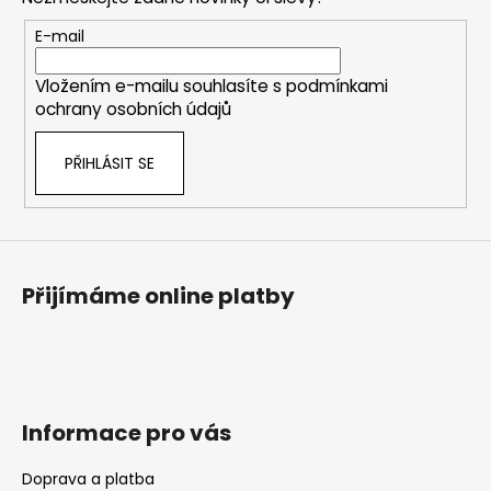
a
c
t
E-mail
í
í
p
Vložením e-mailu souhlasíte s
podmínkami
r
ochrany osobních údajů
v
k
PŘIHLÁSIT SE
y
v
ý
p
i
s
Přijímáme online platby
u
Informace pro vás
Doprava a platba