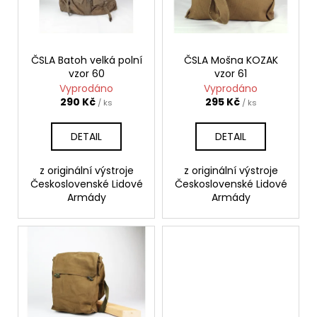
s
d
a
p
u
j
r
k
í
o
ČSLA Batoh velká polní
ČSLA Mošna KOZAK
t
t
vzor 60
vzor 61
d
ů
?
Vyprodáno
Vyprodáno
u
290 Kč
295 Kč
/ ks
/ ks
k
t
DETAIL
DETAIL
ů
HLEDAT
z originální výstroje
z originální výstroje
Československé Lidové
Československé Lidové
Armády
Armády
D
o
p
o
r
u