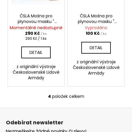
č
u
j
ČSLA Mošna pro
ČSLA Mošna pro
e
plynovou masku "
plynovou masku "
m
SOMRADLO "
SOMRADLO " 3. jakost
Momentálně nedostupné
Vyprodáno
e
290 Kč
100 Kč
/ ks
/ ks
Měrná
290 Kč / 1 ks
cena:
DETAIL
AČR
DETAIL
TRIKO
KRÁTKÝ
z originální výstroje
RUKÁV
z originální výstroje
Československé Lidové
Československé Lidové
200
Armády
Armády
Kč
4
položek celkem
O
v
Z
l
á
á
Odebírat newsletter
d
p
a
Nezmeškejte žádné novinky či slevy!