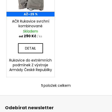
s
d
a
p
u
j
r
AŽ
–25 %
k
í
o
AČR Rukavice svrchní
t
t
kombinované
d
ů
?
Skladem
u
290 Kč
od
/ ks
k
t
DETAIL
ů
HLEDAT
Rukavice do extrémních
podmínek Z výstroje
Armády České Republiky
D
o
1
položek celkem
O
p
v
o
Z
l
r
á
á
u
Odebírat newsletter
d
p