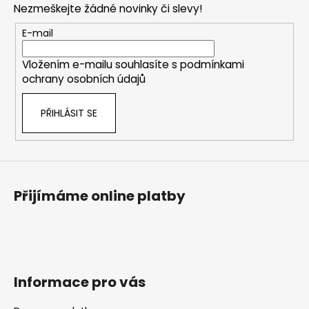
č
a
Nezmeškejte žádné novinky či slevy!
a
u
c
t
j
E-mail
í
e
í
p
m
Vložením e-mailu souhlasíte s
podmínkami
r
e
ochrany osobních údajů
v
k
PŘIHLÁSIT SE
y
KŠANDY
v
(ŠLÉ)
ZELENÉ
ý
TMAVĚ
p
ŠIROKÉ
i
S
KOVOVÝMI
s
Přijímáme online platby
KLIPY
u
280
Kč
Informace pro vás