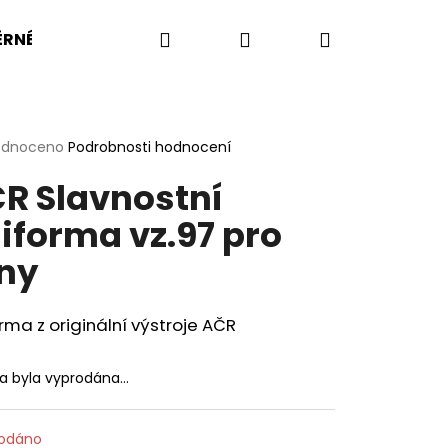
Hledat
Přihlášení
Nákupní
RNÉ VELIKOSTI
BW
BA
US ARMY
KOMP
košík
rné
odnoceno
Podrobnosti hodnocení
cení
R Slavnostní
ktu
iforma vz.97 pro
ny
ček.
rma z originální výstroje AČR
ka byla vyprodána…
OŠILE UBACS VZOR 95
odáno