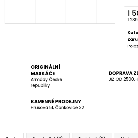
LES
20 Kč
970 Kč
1 
1 23
Měr
cena
Kate
Záru
Polo
ORIGINÁLNÍ
DOPRAVA Z
MASKÁČE
JIŽ OD 2500,-
Armády České
republiky
KAMENNÉ PRODEJNY
Hrušová 51, Čankovice 32