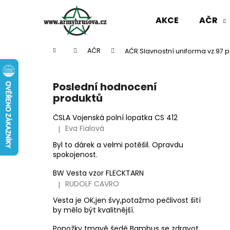
K
Přejít
na
o
AKCE
AČR
obsah
Zpět
Zpět
š
do
do
í
Domů
AČR
AČR Slavnostní uniforma vz.97 p
k
obchodu
obchodu
P
o
Poslední hodnocení
s
produktů
t
r
ČSLA Vojenská polní lopatka CS 412
Eva Fialová
|
a
Hodnocení produktu je 5 z 5 hvězdiček.
n
Byl to dárek a velmi potěšil. Opravdu
spokojenost.
n
í
BW Vesta vzor FLECKTARN
p
RUDOLF CAVRO
|
Hodnocení produktu je 3 z 5 hvězdiček.
a
Vesta je OK,jen švy,potažmo pečlivost šití
n
by mělo být kvalitnější.
AČR ODZNAK HVĚZDA STŘÍBRNÁ MALÁ
e
Ponožky tmavě šedé Bambus se zdravotním okrajem slabé