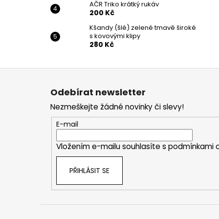
AČR Triko krátký rukáv
200 Kč
Kšandy (šlé) zelené tmavě široké
s kovovými klipy
280 Kč
Z
á
Odebírat newsletter
p
Nezmeškejte žádné novinky či slevy!
a
t
E-mail
í
Vložením e-mailu souhlasíte s
podmínkami o
PŘIHLÁSIT SE