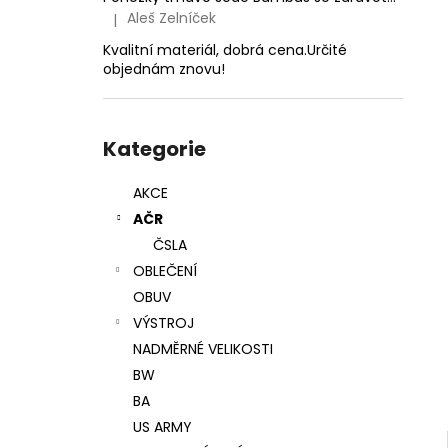
1,4MM
l
Aleš Zelníček
|
Hodnocení produktu je 5 z 5 hvězdiček.
24 Kč
Kvalitní materiál, dobrá cena.Určité
objednám znovu!
Přeskočit
kategorie
Kategorie
AKCE
AČR
ČSLA
OBLEČENÍ
OBUV
VÝSTROJ
NADMĚRNÉ VELIKOSTI
BW
BA
US ARMY