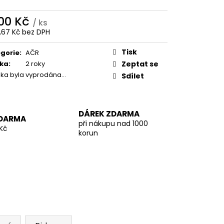
500 Kč
/ ks
9,67 Kč bez DPH
ná
:
Tisk
gorie
:
AČR
ka
:
2 roky
Zeptat se
žka byla vyprodána…
Sdílet
DÁREK ZDARMA
DARMA
při nákupu nad 1000
Kč
korun