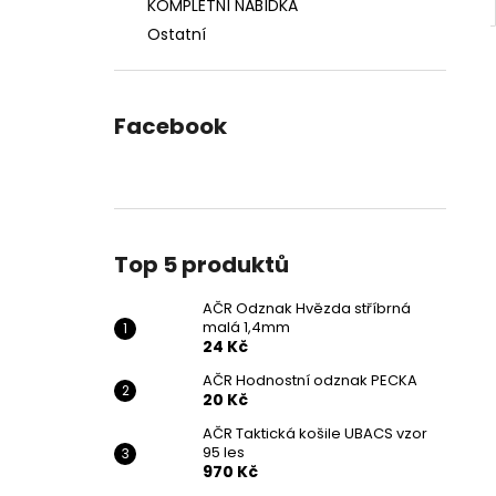
KOMPLETNÍ NABÍDKA
Ostatní
Facebook
Top 5 produktů
AČR Odznak Hvězda stříbrná
malá 1,4mm
24 Kč
AČR Hodnostní odznak PECKA
20 Kč
AČR Taktická košile UBACS vzor
95 les
970 Kč