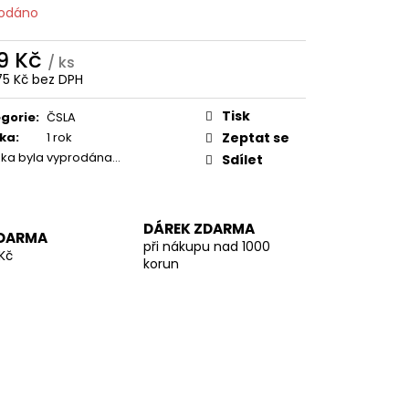
odáno
9 Kč
/ ks
75 Kč bez DPH
ná
:
Tisk
gorie
:
ČSLA
ka
:
1 rok
Zeptat se
žka byla vyprodána…
Sdílet
DÁREK ZDARMA
DARMA
při nákupu nad 1000
Kč
korun