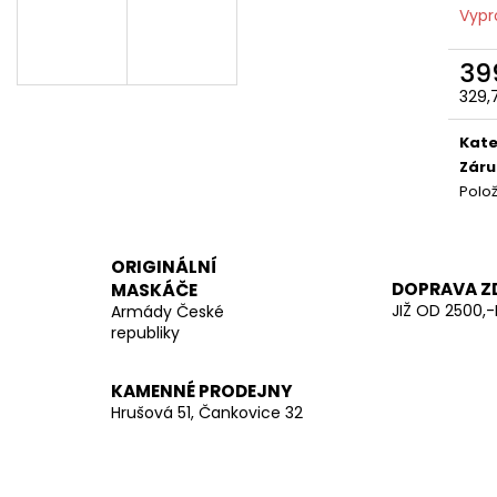
LES
20 Kč
Vypr
970 Kč
39
329,
Měr
cena
Kate
Záru
Polo
ORIGINÁLNÍ
DOPRAVA Z
MASKÁČE
JIŽ OD 2500,-
Armády České
republiky
KAMENNÉ PRODEJNY
Hrušová 51, Čankovice 32