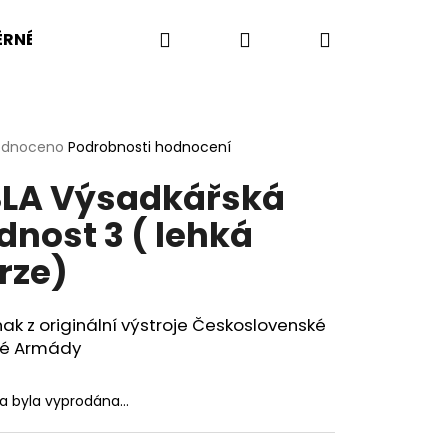
Hledat
Přihlášení
Nákupní
RNÉ VELIKOSTI
BW
BA
US ARMY
KOMP
košík
rné
odnoceno
Podrobnosti hodnocení
cení
LA Výsadkářská
ktu
ídnost 3 ( lehká
rze)
ček.
k z originální výstroje Československé
vé Armády
ka byla vyprodána…
OŠILE UBACS VZOR 95