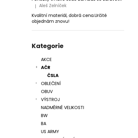
1,4MM
l
Aleš Zelníček
|
Hodnocení produktu je 5 z 5 hvězdiček.
24 Kč
Kvalitní materiál, dobrá cena.Určité
objednám znovu!
Přeskočit
kategorie
Kategorie
AKCE
AČR
ČSLA
OBLEČENÍ
OBUV
VÝSTROJ
NADMĚRNÉ VELIKOSTI
BW
BA
US ARMY