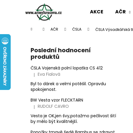
K
Přejít
na
o
AKCE
AČR
obsah
Zpět
Zpět
š
do
do
í
Domů
AČR
ČSLA
ČSLA Výsadkářská tř
k
obchodu
obchodu
P
o
Poslední hodnocení
s
produktů
t
r
ČSLA Vojenská polní lopatka CS 412
Eva Fialová
|
a
Hodnocení produktu je 5 z 5 hvězdiček.
n
Byl to dárek a velmi potěšil. Opravdu
spokojenost.
n
í
BW Vesta vzor FLECKTARN
p
RUDOLF CAVRO
|
Hodnocení produktu je 3 z 5 hvězdiček.
a
Vesta je OK,jen švy,potažmo pečlivost šití
n
by mělo být kvalitnější.
AČR ODZNAK HVĚZDA STŘÍBRNÁ MALÁ
e
Ponožky tmavě šedé Bambus se zdravotním okrajem slabé