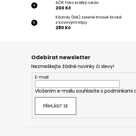
AČR Triko krátký rukáv
200 Kč
Kšandy (šlé) zelené tmavě široké
s kovovými klipy
280 Kč
Z
á
Odebírat newsletter
p
Nezmeškejte žádné novinky či slevy!
a
t
E-mail
í
Vložením e-mailu souhlasíte s
podmínkami o
PŘIHLÁSIT SE