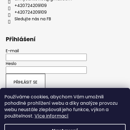
+420724209109
+420724209109
Sledujte nás na FB
Přihlášení
E-mail
Heslo
PŘIHLÁSIT SE
Nová registrace
Zapomenuté heslo
Používáme cookies, abychom Vám umožnili
pohodlné prohlížení webu a díky analýze provozu
webu neustále zlepšovali jeho funkce, výkon a
ARMY SHOP HRUŠOVÁ
použitelnost.
Více informací