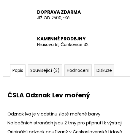
č
u
DOPRAVA ZDARMA
j
JIŽ OD 2500,-Kč
e
m
e
KAMENNÉ PRODEJNY
Hrušová 51, Čankovice 32
AČR
TAKTICKÁ
KOŠILE
UBACS
Popis
Související (3)
Hodnocení
Diskuze
VZOR
95
LES
970
ČSLA Odznak Lev mořený
Kč
Odznak lva je v odstínu zlaté mořené barvy
Na bočních stranách jsou 2 trny pro připnutí k výstroji
Originální odznak používaný v Československé Lidové