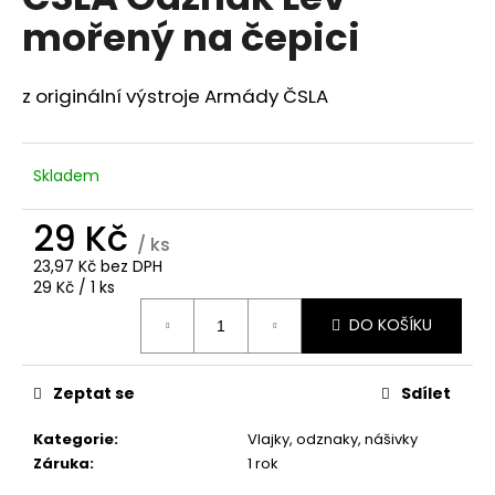
je
a
mořený na čepici
0,0
z
j
5
í
hvězdiček.
z originální výstroje Armády ČSLA
t
?
Skladem
29 Kč
/ ks
HLEDAT
23,97 Kč bez DPH
Měrná
29 Kč / 1 ks
cena:
DO KOŠÍKU
D
o
Zeptat se
Sdílet
p
o
Kategorie
:
Vlajky, odznaky, nášivky
r
Záruka
:
1 rok
u