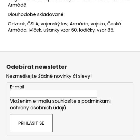
Armádě
Dlouhodobě skladované
Odznak, ČSLA, vojenský lev,
Armáda, vojsko, Česká
Armáda, lvíček, ušanky vzor 60, lodičky, vzor 85,
Z
á
Odebírat newsletter
p
Nezmeškejte žádné novinky či slevy!
a
t
E-mail
í
Vložením e-mailu souhlasíte s
podmínkami
ochrany osobních údajů
PŘIHLÁSIT SE