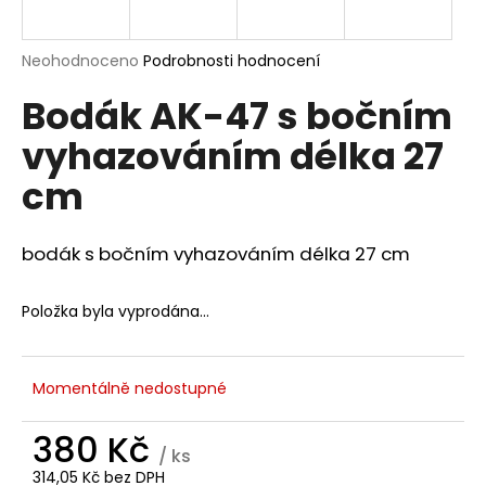
a
j
Průměrné
Neohodnoceno
Podrobnosti hodnocení
í
hodnocení
Bodák AK-47 s bočním
produktu
t
je
?
vyhazováním délka 27
0,0
z
cm
5
hvězdiček.
bodák s bočním vyhazováním délka 27 cm
HLEDAT
Položka byla vyprodána…
D
o
Momentálně nedostupné
p
o
380 Kč
r
/ ks
u
314,05 Kč bez DPH