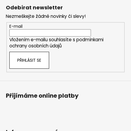
á
Odebírat newsletter
p
Nezmeškejte žádné novinky či slevy!
a
t
E-mail
í
Vložením e-mailu souhlasíte s
podmínkami
ochrany osobních údajů
PŘIHLÁSIT SE
Přijímáme online platby