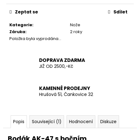
č
Měrná
u
cena:
Zeptat se
Sdílet
j
e
Kategorie
:
Nože
m
Záruka
:
2 roky
e
Položka byla vyprodána…
SVÁTOSTKA
ČESKÝ
DOPRAVA ZDARMA
LEV
JIŽ OD 2500,-Kč
Z
NOŽÍŘSKÉ
OCELI
VELKÁ
KAMENNÉ PRODEJNY
399
Hrušová 51, Čankovice 32
Kč
Popis
Související (1)
Hodnocení
Diskuze
Bodák AK-47 s bočním