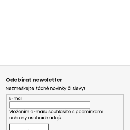
Z
á
Odebírat newsletter
p
Nezmeškejte žádné novinky či slevy!
a
t
E-mail
í
Vložením e-mailu souhlasíte s
podmínkami
ochrany osobních údajů