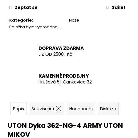
č
cena:
u
Zeptat se
Sdílet
j
e
Kategorie
:
Nože
m
Položka byla vyprodána…
e
DOPRAVA ZDARMA
AČR
JIŽ OD 2500,-Kč
HODNOSTNÍ
ODZNAK
PECKA
KAMENNÉ PRODEJNY
20
Kč
Hrušová 51, Čankovice 32
Popis
Související (3)
Hodnocení
Diskuze
UTON Dyka 362-NG-4 ARMY UTON
MIKOV