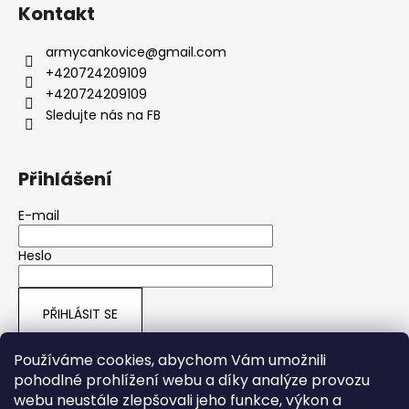
Kontakt
armycankovice
@
gmail.com
+420724209109
+420724209109
Sledujte nás na FB
Přihlášení
E-mail
Heslo
PŘIHLÁSIT SE
Nová registrace
Zapomenuté heslo
Používáme cookies, abychom Vám umožnili
pohodlné prohlížení webu a díky analýze provozu
webu neustále zlepšovali jeho funkce, výkon a