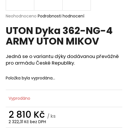
a
j
Průměrné
Neohodnoceno
Podrobnosti hodnocení
í
hodnocení
UTON Dyka 362-NG-4
produktu
t
je
?
ARMY UTON MIKOV
0,0
z
5
hvězdiček.
Jedná se o variantu dýky dodávanou převážně
pro armádu České Republiky.
HLEDAT
Položka byla vyprodána…
D
o
Vyprodáno
p
o
2 810 Kč
r
/ ks
u
2 322,31 Kč bez DPH
Měrná